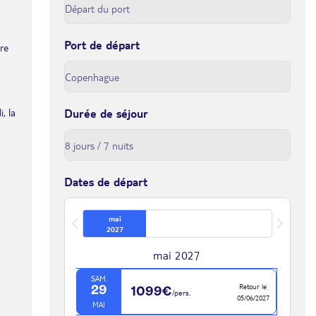
Port de départ
tre
, la
Durée de séjour
Dates de départ
mai
2027
mai 2027
SAM.
Retour le
29
1099€
/pers.
05/06/2027
MAI