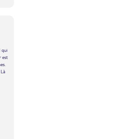
 qui
r est
hes.
 Là