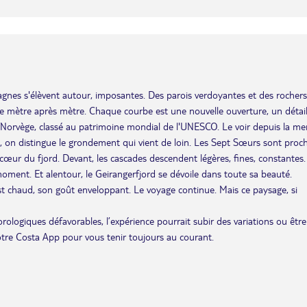
tagnes s'élèvent autour, imposantes. Des parois verdoyantes et des rochers
le mètre après mètre. Chaque courbe est une nouvelle ouverture, un détail
e Norvège, classé au patrimoine mondial de l'UNESCO. Le voir depuis la me
ont, on distingue le grondement qui vient de loin. Les Sept Sœurs sont proc
 cœur du fjord. Devant, les cascades descendent légères, fines, constantes.
ment. Et alentour, le Geirangerfjord se dévoile dans toute sa beauté.
st chaud, son goût enveloppant. Le voyage continue. Mais ce paysage, si
éorologiques défavorables, l’expérience pourrait subir des variations ou être
otre Costa App pour vous tenir toujours au courant.