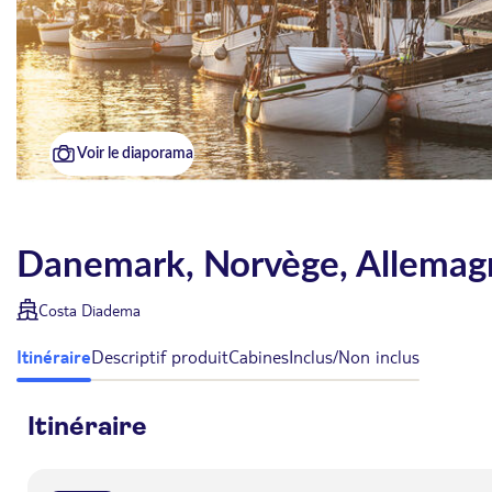
Voir le diaporama
Danemark, Norvège, Allemag
Costa Diadema
Itinéraire
Descriptif produit
Cabines
Inclus/Non inclus
Itinéraire