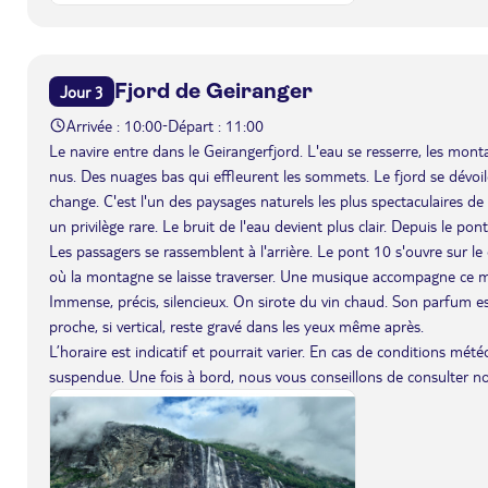
Fjord de Geiranger
Jour 3
Arrivée : 10:00
Départ : 11:00
-
Le navire entre dans le Geirangerfjord. L'eau se resserre, les mon
nus. Des nuages bas qui effleurent les sommets. Le fjord se dévoi
change. C'est l'un des paysages naturels les plus spectaculaires d
un privilège rare. Le bruit de l'eau devient plus clair. Depuis le p
Les passagers se rassemblent à l'arrière. Le pont 10 s'ouvre sur le
où la montagne se laisse traverser. Une musique accompagne ce mo
Immense, précis, silencieux. On sirote du vin chaud. Son parfum e
proche, si vertical, reste gravé dans les yeux même après.
L’horaire est indicatif et pourrait varier. En cas de conditions mét
suspendue. Une fois à bord, nous vous conseillons de consulter n