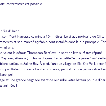
tortues terrestres est possible.
 l'île d'Union.
el : son Mont Parnasse culmine à 304 mètres. Le village portuaire de Clifton
ommerces et son marché agréable, sont installés dans la rue principale. Cer
 vingt ans.
n valent le détour. Thompson Reef est un spot de kite surf très réputé.
Mayreau, située à 5 miles nautiques. Cette petite île d'à peine 4km² déti
anc parfait, et Saline Bay. À pied, l'unique village de l'île, Old Wall, perch
t tenu par Robert, un rasta haut en couleurs, permettra une pause rafraîchi
'archipel.
age et une grande baignade avant de rejoindre votre bateau pour le dîner 
es animées !