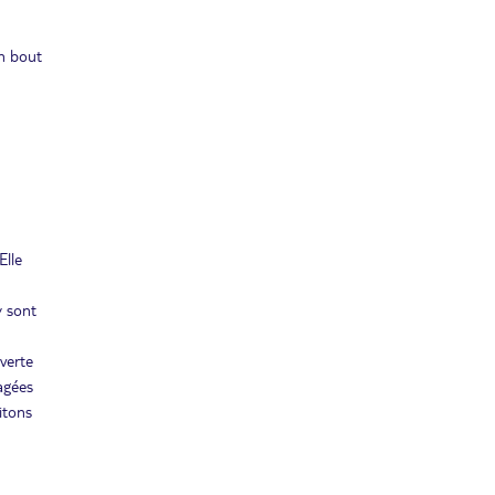
JANV.
févr. 2027
un bout
JEU.
Retour le
04
1734€
/pers.
11/02/2027
FÉVR.
VEN.
Retour le
05
1852€
/pers.
12/02/2027
FÉVR.
JEU.
Retour le
11
1928€
Elle
/pers.
18/02/2027
FÉVR.
y sont
VEN.
Retour le
12
1900€
/pers.
19/02/2027
FÉVR.
uverte
agées
JEU.
Retour le
itons
18
1864€
/pers.
25/02/2027
FÉVR.
mars 2027