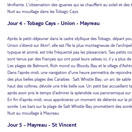
lénifiante. L'observation des iguanes qui se chauffent au soleil et des 
Nuit au mouillage dans les Tobago Cays.
Jour 4 - Tobago Cays - Union - Mayreau
Après le petit-déjeuner dans le cadre idyllique des Tobago, départ pour
Union s'étend sur 8km², elle est l'île la plus montagneuse de l'archip
typique et animé, est très fréquenté pas les plaisanciers. Ses petits c
sont tenus par des français qui ont posé leurs valises ici, il y a plus de
Les plages de Belmont, Rich mond ou Bloody Bay et le village d'Ashto
Dans l'après-midi, une navigation d'une heure permettra de rejoindre 
des plus belles plages des Caraïbes : Salt Whistle Bay, un arc de sable bl
haut des collines, dévoile une très belle vue. Un petit bar accueillan
après avoir pris le temps d'admirer la splendide vue panoramique sur l
En fin d'après-midi, vous apprécierez un moment de détente sur la pl
soirée. Les bars sur la plage de Salt Whistle Bay promettent des soiré
Nuit au mouillage à Mayreau.
Jour 5 - Mayreau - St Vincent