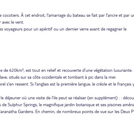
ocotiers. À cet endroit, l'amarrage du bateau se fait par l'ancre et par 
 avec le vent.
 les voyageurs pour un apéritif ou un dernier verre avant de regagner le
e de 620km², est tout en relief et recouverte d'une végétation luxuriante. 
ve, situés sur sa côte occidentale et tombant à pic dans la mer.
l s'en ressent. Si l'anglais est la première langue, le créole et le français 
e déjeuner où une visite de l'ile peut se réaliser (en supplément) : : déco
s de Sulphur Springs, le magnifique jardin botanique et ses piscines amén
e Maranatha Gardens. En chemin, de nombreux points de vue sur les Deux P