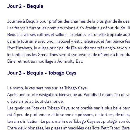
Jour 2 - Bequia
Journée à Bequia pour profiter des charmes de la plus grande île des
Les français furent les premiers colons à s'y établir au début du XVIIIè
Béquia, avec ses collines et vallons luxuriants, est une île tropicale au
dans le tourisme avec brio : l'accueil y est chaleureux et l'ambiance fes
Port Elizabeth, le village principal de l'île au charme très anglo-saxon,
instants dans les Grenadines seront synonymes de détente à bord du
Dîner et nuit au mouillage à Admiralty Bay.
Jour 3 - Bequia - Tobago Cays
Le matin, le cap sera mis sur les Tobago Cays.
Après une courte navigation, bienvenue au Paradis ! Le camaïeu de vert
d'être arrivé au bout du monde.
Les quelques îlots des Tobago Cays, sont bordés par la plus belle barriè
est à peu de profondeur et foisonne de poissons, de tortues, de raies,
terrain d'initiation. Le parc marin des Tobago Cays est protégé, son équ
Entre deux plongées, les plages immaculées des îlots Petit Tabac, Bar