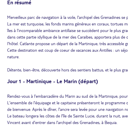
En résumé
Merveilleux parc de navigation à la voile, l'archipel des Grenadines se
La mer est turquoise, les fonds marins généreux en coraux, tortues mar
îles à l'incomparable ambiance antillaise se succèdent pour le plus gr
dans cette partie idyllique de la mer des Caraïbes, apportera plus de
l'hôtel. Catlante propose un départ de la Martinique, très accessible g
Cette destination est coup de coeur de vacances aux Antilles : un séjour
nature.
Détente, bien-être, découverte hors des sentiers battus, et le plus gra
Jour 1 - Martinique - Le Marin (départ)
Rendez-vous à l'embarcadère du Marin au sud de la Martinique, pour
L'ensemble de l'équipage et le capitaine présenteront le programme de
de bienvenue. Après le dîner, l'ancre sera levée pour une navigation 
Le bateau longera les côtes de l'île de Sainte Lucie, durant la nuit, av
Vincent avant d'entrer dans l'archipel des Grenadines, à Bequia.