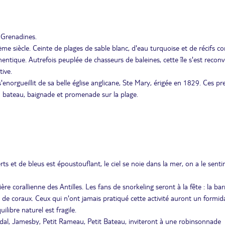
 Grenadines.
me siècle. Ceinte de plages de sable blanc, d'eau turquoise et de récifs cor
thentique. Autrefois peuplée de chasseurs de baleines, cette île s'est reconv
tive.
 s'enorgueillit de sa belle église anglicane, Ste Mary, érigée en 1829. Ces p
 bateau, baignade et promenade sur la plage.
s et de bleus est époustouflant, le ciel se noie dans la mer, on a le sent
re corallienne des Antilles. Les fans de snorkeling seront à la fête : la bar
 de coraux. Ceux qui n'ont jamais pratiqué cette activité auront un formid
ilibre naturel est fragile.
adal, Jamesby, Petit Rameau, Petit Bateau, inviteront à une robinsonnade