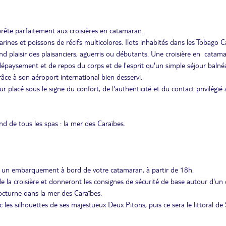
 prête parfaitement aux croisières en catamaran.
ines et poissons de récifs multicolores. Ilots inhabités dans les Tobago C
and plaisir des plaisanciers, aguerris ou débutants. Une croisière en catam
 dépaysement et de repos du corps et de l'esprit qu'un simple séjour balnéa
râce à son aéroport international bien desservi.
 placé sous le signe du confort, de l'authenticité et du contact privilégié 
nd de tous les spas : la mer des Caraïbes.
 un embarquement à bord de votre catamaran, à partir de 18h.
 la croisière et donneront les consignes de sécurité de base autour d'un 
nocturne dans la mer des Caraïbes.
ec les silhouettes de ses majestueux Deux Pitons, puis ce sera le littoral de 