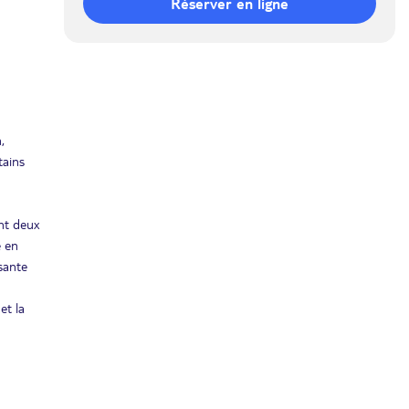
Réserver en ligne
JEU.
Retour le
24
2319€
/pers.
31/12/2026
DÉC.
JEU.
Retour le
31
1870€
/pers.
07/01/2027
DÉC.
,
janv. 2027
tains
VEN.
Retour le
08
1815€
/pers.
15/01/2027
JANV.
ent deux
é en
JEU.
Retour le
21
ssante
1691€
/pers.
28/01/2027
JANV.
et la
JEU.
Retour le
28
1691€
/pers.
04/02/2027
JANV.
VEN.
Retour le
29
1730€
/pers.
05/02/2027