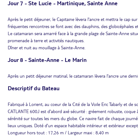
Jour 7 - Ste Lucie - Martinique, Sainte Anne
Après le petit déjeuner, le Capitaine lèvera l'ancre et mettra le cap s
fréquentes rencontres se font avec des dauphins, des globicéphales et
Le catamaran sera amarré face à la grande plage de Sainte-Anne situ
promenade à terre et activités nautiques.
Dîner et nuit au mouillage à Sainte-Anne.
Jour 8 - Sainte-Anne - Le Marin
Après un petit déjeuner matinal, le catamaran lèvera l'ancre une derniè
Descriptif du Bateau
Fabriqué à Lorient, au coeur de la Cité de la Voile Eric Tabarly et d
CATLANTE 600J est d'abord axé sécurité : gréement robuste, coque à r
sérénité sur toutes les mers du globe. Ce navire fait de chaque journ
lieux uniques. Doté d'un espace habitable intérieur et extérieur excep
Longueur hors tout : 17,26 m / Largeur maxi : 8,40 m