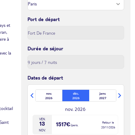
Port de départ
ays et
aran,
ire à
Durée de séjour
avec la
Dates de départ
nov.
déc.
janv.
2026
2026
2027
cocktail
nov. 2026
VEN.
Saint
Retour le
13
1517€
/pers.
20/11/2026
NOV.