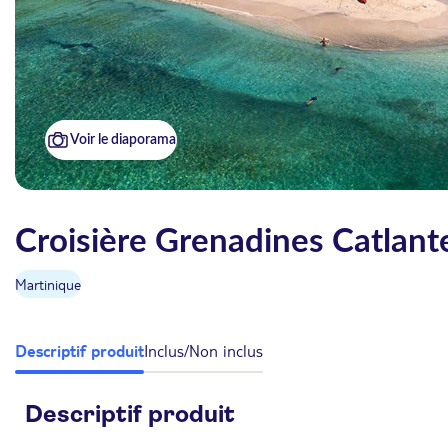
Voir le diaporama
Croisière Grenadines Catlant
Martinique
Descriptif produit
Inclus/Non inclus
Descriptif produit