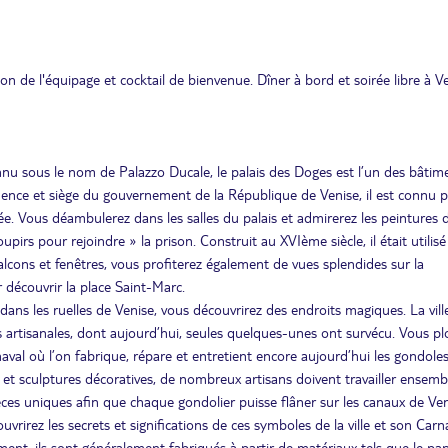
e l'équipage et cocktail de bienvenue. Dîner à bord et soirée libre à Ve
nu sous le nom de Palazzo Ducale, le palais des Doges est l’un des bâtim
dence et siège du gouvernement de la République de Venise, il est connu 
e. Vous déambulerez dans les salles du palais et admirerez les peintures 
pirs pour rejoindre » la prison. Construit au XVIème siècle, il était utilis
balcons et fenêtres, vous profiterez également de vues splendides sur la
r découvrir la place Saint-Marc.
ans les ruelles de Venise, vous découvrirez des endroits magiques. La vill
 artisanales, dont aujourd’hui, seules quelques-unes ont survécu. Vous p
aval où l’on fabrique, répare et entretient encore aujourd’hui les gondoles
et sculptures décoratives, de nombreux artisans doivent travailler ensemb
ièces uniques afin que chaque gondolier puisse flâner sur les canaux de Ven
uvrirez les secrets et significations de ces symboles de la ville et son Carna
ent, ils sont généralement fabriqués à partir de matériaux tels que le pap