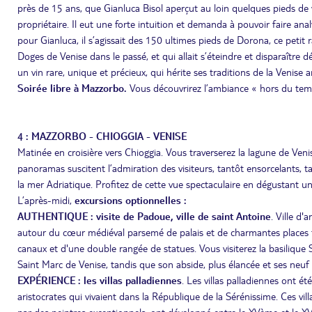
près de 15 ans, que Gianluca Bisol aperçut au loin quelques pieds de v
propriétaire. Il eut une forte intuition et demanda à pouvoir faire ana
pour Gianluca, il s’agissait des 150 ultimes pieds de Dorona, ce petit 
Doges de Venise dans le passé, et qui allait s’éteindre et disparaître dé
un vin rare, unique et précieux, qui hérite ses traditions de la Venise a
Soirée libre à Mazzorbo.
Vous découvrirez l’ambiance « hors du temps
4 : MAZZORBO - CHIOGGIA - VENISE
Matinée en croisière vers Chioggia. Vous traverserez la lagune de Veni
panoramas suscitent l’admiration des visiteurs, tantôt ensorcelants, 
la mer Adriatique. Profitez de cette vue spectaculaire en dégustant un 
L’après-midi,
excursions optionnelles :
AUTHENTIQUE : visite de Padoue, ville de saint Antoine
. Ville d'
autour du cœur médiéval parsemé de palais et de charmantes places tel
canaux et d'une double rangée de statues. Vous visiterez la basilique 
Saint Marc de Venise, tandis que son abside, plus élancée et ses neuf
EXPÉRIENCE : les villas palladiennes
. Les villas palladiennes ont 
aristocrates qui vivaient dans la République de la Sérénissime. Ces v