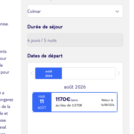
nise.
Durée de séjour
ents
Dates de départ
pour
de
é pour
août
2026
août 2026
e a
MAR.
1170€
longerez
/pers.
Retour le
11
16/08/2026
 de la
au lieu de 1370€
AOÛT
le et
ise.
val.
ier