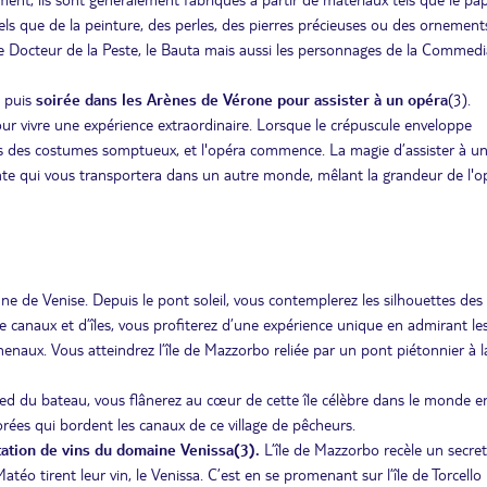
s tels que de la peinture, des perles, des pierres précieuses ou des ornement
le Docteur de la Peste, le Bauta mais aussi les personnages de la Commedi
t puis
s
oirée dans les Arènes de Vérone pour assister à un opéra
(3).
ur vivre une expérience extraordinaire. Lorsque le crépuscule enveloppe
dans des costumes somptueux, et l'opéra commence. La magie d’assister à u
ante qui vous transportera dans un autre monde, mêlant la grandeur de l'o
ne de Venise. Depuis le pont soleil, vous contemplerez les silhouettes des 
e canaux et d’îles, vous profiterez d’une expérience unique en admirant le
naux. Vous atteindrez l’île de Mazzorbo reliée par un pont piétonnier à l
ied du bateau, vous flânerez au cœur de cette île célèbre dans le monde en
rées qui bordent les canaux de ce village de pêcheurs.
ation de vins du domaine Venissa(3).
L’île de Mazzorbo recèle un secret
atéo tirent leur vin, le Venissa. C’est en se promenant sur l’île de Torcello i