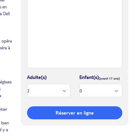
s en
a Dell
n opéra
péra à
Adulte(s)
Enfant(s)
églises
s
a
tier
Réserver en ligne
 bien
l y a