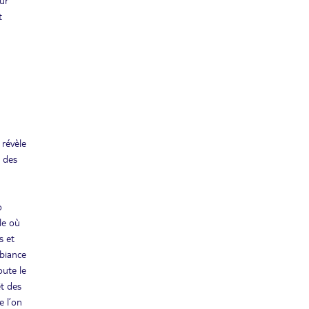
ur
t
 révèle
s des
o
le où
s et
mbiance
oute le
êt des
e l’on