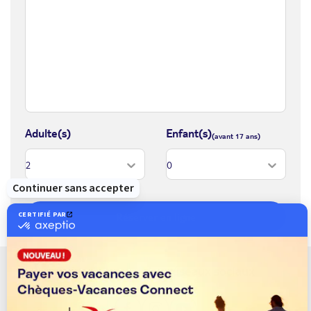
Burano, célèbre dans le monde entier pour sa dentelle mais aussi
pour ses magnifiques petites maisons colorées qui bordent les
canaux de ce village de pêcheurs.
Excursion optionnelle AUTHENTIQUE / EXPÉRIENCE :
découverte de l’île Murano.
Départ en bateau privé vers l’île de
Murano, célèbre pour sa production de verre. Visite d’un atelier
pour assister à une démonstration de soufflage de verre.
Navigation vers Venise.
Adulte(s)
Enfant(s)
3 : VENISE
Excursion optionnelle AUTHENTIQUE / EXPÉRIENCE : balade
gourmande à Venise et ses quartiers cachés.
Vous goûterez
aux saveurs vénitiennes au cours de cette balade à pied
Réserver en ligne
accompagné d’un guide. Vous déambulerez dans le quartier de
San Polo, la partie la plus ancienne de la ville où se tient depuis
presque mille ans le célèbre marché du Rialto(2). Vous plongerez
Suivez-nous sur les réseaux sociaux
dans l’atmosphère caractéristique de ce marché, où les légumes
et fruits frais sont à l’honneur. Lieu de rencontre des habitants
de la cité lagunaire qui viennent y faire leurs emplettes, vous y