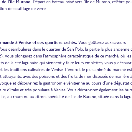
de l’île Murano.
Départ en bateau privé vers l’île de Murano, célèbre po
tion de soufflage de verre.
ande à Venise et ses quartiers cachés.
Vous goûterez aux saveurs
us déambulerez dans le quartier de San Polo, la partie la plus ancienne d
(2). Vous plongerez dans l’atmosphère caractéristique de ce marché, où les
ts de la cité lagunaire qui viennent y faire leurs emplettes, vous y découvr
 les traditions culinaires de Venise. L’endroit le plus animé du marché es
t attrayants, avec des poissons et des fruits de mer disposés de manière 
» typique et découvrirez la gastronomie vénitienne au cours d’une dégustati
aire d’Italie et très populaire à Venise. Vous découvrirez également les bura
le, au rhum ou au citron, spécialité de l’ile de Burano, située dans la lag