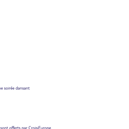
une soirée dansant
 sont offerts par CroisiEurope