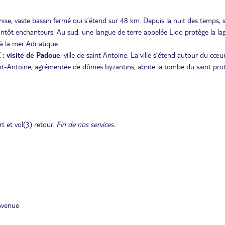
nise, vaste bassin fermé qui s’étend sur 48 km. Depuis la nuit des temps, 
tantôt enchanteurs. Au sud, une langue de terre appelée Lido protège la l
à la mer Adriatique.
 visite de Padoue
, ville de saint Antoine. La ville s’étend autour du cœu
int-Antoine, agrémentée de dômes byzantins, abrite la tombe du saint pro
t et vol(3) retour.
Fin de nos services.
nvenue