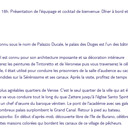
 18h. Présentation de l'équipage et cocktail de bienvenue. Dîner à bord et
nnu sous le nom de Palazzo Ducale, le palais des Doges est l’un des bât
l est connu pour son architecture imposante et sa décoration intérieure
rez les peintures de Tintoretto et de Veronese puis vous traverserez le cé
 il était utilisé pour conduire les prisonniers de la salle d'audience au ca
dides sur la Sérénissime et ses canaux. Après la visite, profitez de temps 
lus agréables quartiers de Venise. C'est le seul quartier de la ville qui ait é
a vous conduire tout le long du quai Zattere jusqu'à l'église Santo Spirit
, un chef d'œuvre du baroque vénitien. Le pont de l'académie avec ses gale
ombreux palais surplombent le Grand Canal. Retour à pied au bateau.
zorbo. En début d’après-midi, découverte libre de l’île de Burano, célèbr
tes maisons colorées qui bordent les canaux de ce village de pêcheurs.