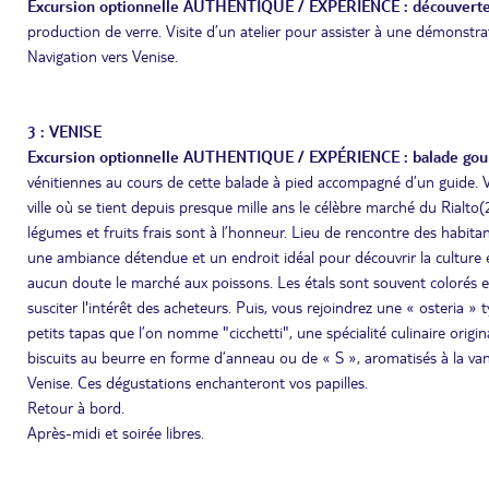
Excursion optionnelle AUTHENTIQUE / EXPÉRIENCE : découverte 
production de verre. Visite d’un atelier pour assister à une démonstra
Navigation vers Venise.
3 : VENISE
Excursion optionnelle AUTHENTIQUE / EXPÉRIENCE : balade gourm
vénitiennes au cours de cette balade à pied accompagné d’un guide. Vo
ville où se tient depuis presque mille ans le célèbre marché du Rialto
légumes et fruits frais sont à l’honneur. Lieu de rencontre des habitan
une ambiance détendue et un endroit idéal pour découvrir la culture et
aucun doute le marché aux poissons. Les étals sont souvent colorés e
susciter l'intérêt des acheteurs. Puis, vous rejoindrez une « osteria 
petits tapas que l’on nomme "cicchetti", une spécialité culinaire origin
biscuits au beurre en forme d’anneau ou de « S », aromatisés à la vanil
Venise. Ces dégustations enchanteront vos papilles.
Retour à bord.
Après-midi et soirée libres.