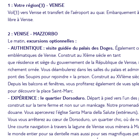
1 : Votre région(3) - VENISE
Vol(3) vers Venise et transfert de l'aéroport au quai. Embarquement à
libre à Venise.
2 : VENISE - MAZZORBO
Le matin,
excursions optionnelles :
-
AUTHENTIQUE :
visite guidée du palais des Doges.
Également co
emblématiques de Venise. Construit au XIème siècle en tant
que résidence et siège du gouvernement de la République de Venise, i
richement ornée. Vous déambulerez dans les salles du palais et admire
pont des Soupirs pour rejoindre » la prison. Construit au XVIème siècle,
Depuis les balcons et fenêtres, vous profiterez également de vues splen
pour découvrir la place Saint-Marc.
- EXPÉRIENCE : le quartier Dorsoduro.
Départ à pied vers l’un des p
construit sur la terre ferme et non sur un marécage. Notre promenade v
douane. Vous apercevrez l’église Santa Maria della Salute (extérieurs)
Vous vous arrêterez au cœur de Dorsoduro, un quartier chic, où de n
Une courte navigation à travers la lagune de Venise vous mènera à Maz
le monde entier pour sa dentelle mais aussi pour ses magnifiques peti