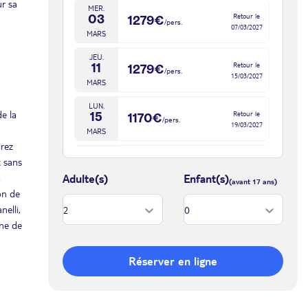
ur sa
MER.
Retour le
03
1279€
/pers.
07/03/2027
MARS
JEU.
Retour le
11
1279€
/pers.
15/03/2027
MARS
LUN.
e la
Retour le
15
1170€
/pers.
19/03/2027
MARS
irez
VEN.
t sans
Retour le
19
1279€
/pers.
23/03/2027
à
Adulte(s)
Enfant(s)
MARS
on de
nov. 2027
nelli,
une de
MER.
Retour le
03
1250€
/pers.
07/11/2027
NOV.
Réserver en ligne
DIM.
Retour le
07
1250€
/pers.
11/11/2027
NOV.