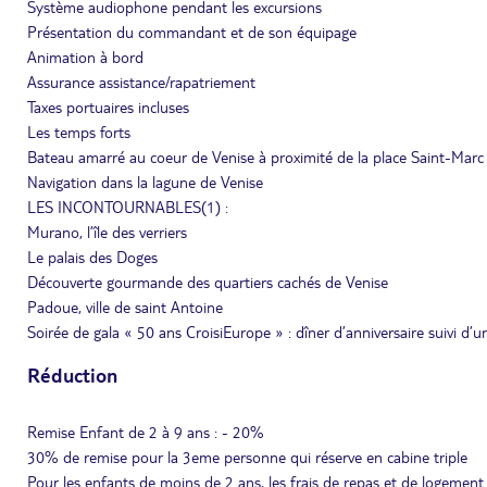
Système audiophone pendant les excursions
Présentation du commandant et de son équipage
Animation à bord
Assurance assistance/rapatriement
Taxes portuaires incluses
Les temps forts
Bateau amarré au coeur de Venise à proximité de la place Saint-Marc
Navigation dans la lagune de Venise
LES INCONTOURNABLES(1) :
Murano, l’île des verriers
Le palais des Doges
Découverte gourmande des quartiers cachés de Venise
Padoue, ville de saint Antoine
Soirée de gala « 50 ans CroisiEurope » : dîner d’anniversaire suivi d’
Réduction
Remise Enfant de 2 à 9 ans : - 20%
30% de remise pour la 3eme personne qui réserve en cabine triple
Pour les enfants de moins de 2 ans, les frais de repas et de logement