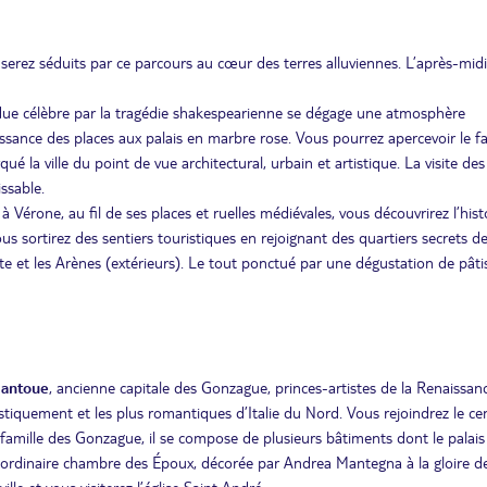
 serez séduits par ce parcours au cœur des terres alluviennes. L’après-midi
endue célèbre par la tragédie shakespearienne se dégage une atmosphère
aissance des places aux palais en marbre rose. Vous pourrez apercevoir le 
é la ville du point de vue architectural, urbain et artistique. La visite des
ssable.
 Vérone, au fil de ses places et ruelles médiévales, vous découvrirez l’hist
s sortirez des sentiers touristiques en rejoignant des quartiers secrets de l
tte et les Arènes (extérieurs). Le tout ponctué par une dégustation de pâti
Mantoue
, ancienne capitale des Gonzague, princes-artistes de la Renaissanc
istiquement et les plus romantiques d’Italie du Nord. Vous rejoindrez le ce
la famille des Gonzague, il se compose de plusieurs bâtiments dont le palai
traordinaire chambre des Époux, décorée par Andrea Mantegna à la gloire d