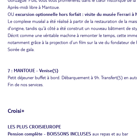
Gonzague. Puis, vous vous promènerez dans le cœur historique de la vill
Après-midi libre à Mantoue.
OU
excursion optionnelle hors forfait : visite du musée Ferrari à
Le complexe muséal a été réalisé à partir de la restauration de la mais
d'origine, tandis qu’à côté a été construit un nouveau bâtiment de st
Décrit comme une véritable machine à remonter le temps, cette imme
notamment grâce à la projection d’un film sur la vie du fondateur de F
Soirée de gala.
7 : MANTOUE - Venise(5)
Petit déjeuner buffet à bord. Débarquement à 9h. Transfert(5) en auto
Fin de nos services.
Croisi+
LES PLUS CROISIEUROPE
Pension complète - BOISSONS INCLUSES
aux repas et au bar