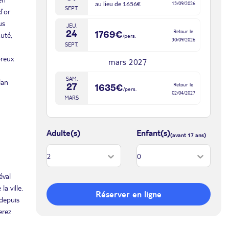
13/09/2026
au lieu de 1656€
SEPT.
d’or
us
JEU.
Retour le
24
1769€
auté,
/pers.
30/09/2026
SEPT.
breux
mars 2027
SAM.
lan
Retour le
27
1635€
/pers.
02/04/2027
MARS
avr. 2027
Adulte(s)
Enfant(s)
MAR.
Retour le
13
1635€
/pers.
19/04/2027
AVR.
DIM.
Retour le
éval
25
1635€
/pers.
01/05/2027
a ville.
AVR.
Réserver en ligne
 depuis
mai 2027
erez
LUN.
Retour le