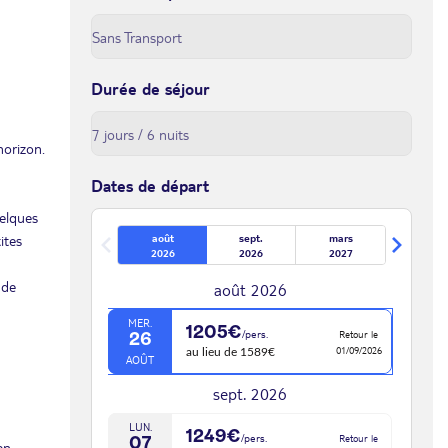
Durée de séjour
horizon.
Dates de départ
uelques
ites
août
sept.
mars
2026
2026
2027
 de
août 2026
MER.
1205€
/pers.
Retour le
26
01/09/2026
au lieu de 1589€
AOÛT
sept. 2026
LUN.
1249€
/pers.
Retour le
07
en