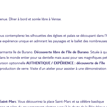
ue. Dîner à bord et soirée libre à Venise.
ous contemplerez les silhouettes des églises et palais se découpant dans l’
une expérience unique en admirant les paysages et le ballet des nombreuses
charmante île de Burano.
Découverte libre de l’île de Burano
. Située à q
dans le monde entier pour sa dentelle mais aussi pour ses magnifiques pet
ursion optionnelle
AUTHENTIQUE / EXPÉRIENCE : découverte de l’île
 production de verre. Visite d’un atelier pour assister à une démonstration
 Saint-Marc
. Vous découvrirez la place Saint-Marc et sa célèbre basilique
Venise et siège du gouvernement vénitien jusqu’à la chute de la République 