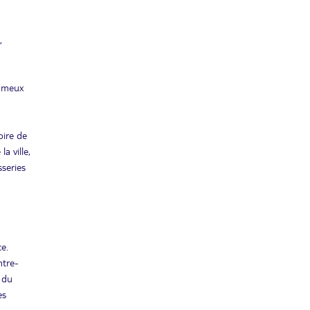
24
1765€
/pers.
30/05/2027
MAI
juin 2027
,
SAM.
Retour le
05
1765€
/pers.
11/06/2027
fameux
JUIN
MAR.
Retour le
22
1765€
/pers.
28/06/2027
oire de
JUIN
a ville,
août 2027
sseries
SAM.
Retour le
28
1669€
/pers.
03/09/2027
AOÛT
sept. 2027
e.
MAR.
ntre-
Retour le
14
1765€
/pers.
20/09/2027
s du
SEPT.
es
DIM.