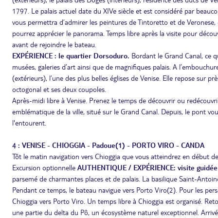
1797. Le palais actuel date du XIVe siècle et est considéré par beau
vous permettra d’admirer les peintures de Tintoretto et de Veronese, 
pourrez apprécier le panorama. Temps libre après la visite pour découvr
avant de rejoindre le bateau.
EXPÉRIENCE : le quartier Dorsoduro.
Bordant le Grand Canal, ce q
musées, galeries d’art ainsi que de magnifiques palais. A l’embouchur
(extérieurs), l’une des plus belles églises de Venise. Elle repose sur p
octogonal et ses deux coupoles.
Après-midi libre à Venise. Prenez le temps de découvrir ou redécouvrir
emblématique de la ville, situé sur le Grand Canal. Depuis, le pont vo
l'entourent.
4 : VENISE - CHIOGGIA - Padoue(1) - PORTO VIRO - CANDA
Tôt le matin navigation vers Chioggia que vous atteindrez en début d
Excursion optionnelle
AUTHENTIQUE / EXPÉRIENCE: visite guidée d
parsemé de charmantes places et de palais. La basilique Saint-Antoine
Pendant ce temps, le bateau navigue vers Porto Viro(2). Pour les pers
Chioggia vers Porto Viro. Un temps libre à Chioggia est organisé. Ret
une partie du delta du Pô, un écosystème naturel exceptionnel. Arriv