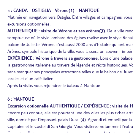
5 : CANDA - OSTIGLIA - Vérone(1) - MANTOUE
Matinée en navigation vers Ostiglia. Entre villages et campagnes, vous
excursions optionnelles :
AUTHENTIQUE : visite de Vérone et ses arènes(3)
. De la ville r
somptueuse où le style lombard des églises rivalise avec le style Ren
balcon de Juliette. Vérone, c’est aussi 2000 ans d’histoire qui ont marqu
Arènes, symbole historique de la ville, vous laissera un souvenir impéri
EXPÉRIENCE : Vérone à travers sa gastronomie.
Lors d’une balade à
la gastronomie italienne au travers de légende et récits historiques. Vou
sans manquer ses principales attractions telles que le balcon de Julie
locales et d’un café italien.
Après la visite, vous rejoindrez le bateau à Mantoue.
6 : MANTOUE
Excursion optionnelle AUTHENTIQUE / EXPÉRIENCE : visite de 
Encore peu connue, elle est pourtant une des villes les plus riches art
ville, dominé par l’imposant palais Ducal (4). Agrandi et embelli par 
Capitaine et le Castel di San Giorgio. Vous visiterez notamment l'ex