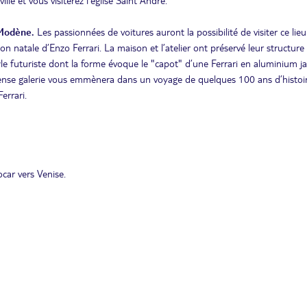
e et vous visiterez l’église Saint André.
 Modène.
Les passionnées de voitures auront la possibilité de visiter ce lieu
on natale d’Enzo Ferrari. La maison et l’atelier ont préservé leur structure
yle futuriste dont la forme évoque le "capot" d’une Ferrari en aluminium j
nse galerie vous emmènera dans un voyage de quelques 100 ans d’histoir
errari.
car vers Venise.