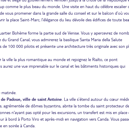
coup comme le plus beau du monde. Une visite en haut du célèbre escalier 
de vous promener dans la grande salle du conseil et sur le balcon d’où vo
ir la place Saint-Marc, l’élégance du lieu dévoile des édifices de toute be
uartier Bohème forme la partie sud de Venise. Vous y apercevrez de nom
e du Grand Canal, vous admirerez la basilique Santa Maria della Salute
rès de 100 000 pilotis et présente une architecture très originale avec son p
 la ville la plus romantique au monde et rejoignez le Rialto, ce pont
us aurez une vue imprenable sur le canal et les bâtiments historiques qui
e matinée.
e Padoue, ville de saint Antoine
. La ville s’étend autour du cœur médi
, agrémentée de dômes byzantins, abrite la tombe du saint protecteur de l
onnes n'ayant pas opté pour les excursions, un transfert est mis en place
our à bord à Porto Viro et après-midi en navigation vers Canda. Vous pass
ée en soirée à Canda.