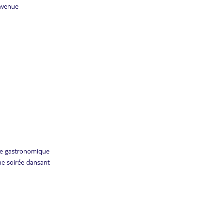
nvenue
rte gastronomique
une soirée dansant