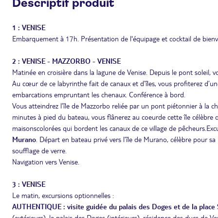
Descriptif produit
1 : VENISE
Embarquement à 17h. Présentation de l'équipage et cocktail de bienven
2 : VENISE - MAZZORBO - VENISE
Matinée en croisière dans la lagune de Venise. Depuis le pont soleil, v
Au cœur de ce labyrinthe fait de canaux et d’îles, vous profiterez d’
embarcations empruntant les chenaux. Conférence à bord.
Vous atteindrez l’île de Mazzorbo reliée par un pont piétonnier à la 
minutes à pied du bateau, vous flânerez au coeurde cette île célèbre 
maisonscolorées qui bordent les canaux de ce village de pêcheurs.Exc
Murano
. Départ en bateau privé vers l’île de Murano, célèbre pour sa
soufflage de verre.
Navigation vers Venise.
3 : VENISE
Le matin, excursions optionnelles :
AUTHENTIQUE : visite guidée du palais des Doges et de la place
(extérieurs), le palais des Doges (intérieurs), résidence des ducs de 