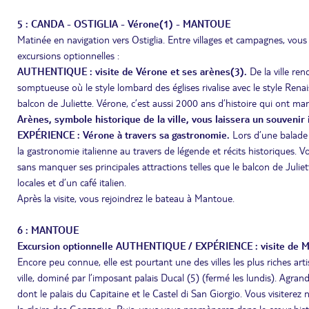
5 : CANDA - OSTIGLIA - Vérone(1) - MANTOUE
Matinée en navigation vers Ostiglia. Entre villages et campagnes, vous
excursions optionnelles :
AUTHENTIQUE : visite de Vérone et ses arènes(3).
De la ville re
somptueuse où le style lombard des églises rivalise avec le style Ren
balcon de Juliette. Vérone, c’est aussi 2000 ans d’histoire qui ont marq
Arènes, symbole historique de la ville, vous laissera un souvenir
EXPÉRIENCE : Vérone à travers sa gastronomie.
Lors d’une balade à
la gastronomie italienne au travers de légende et récits historiques. Vou
sans manquer ses principales attractions telles que le balcon de Julie
locales et d’un café italien.
Après la visite, vous rejoindrez le bateau à Mantoue.
6 : MANTOUE
Excursion optionnelle AUTHENTIQUE / EXPÉRIENCE : visite de 
Encore peu connue, elle est pourtant une des villes les plus riches art
ville, dominé par l’imposant palais Ducal (5) (fermé les lundis). Agran
dont le palais du Capitaine et le Castel di San Giorgio. Vous visite