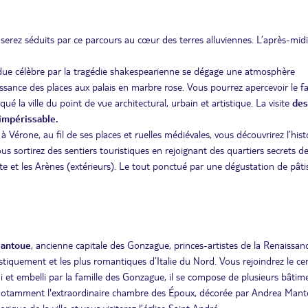
 serez séduits par ce parcours au cœur des terres alluviennes. L’après-midi
ndue célèbre par la tragédie shakespearienne se dégage une atmosphère
aissance des places aux palais en marbre rose. Vous pourrez apercevoir le 
ué la ville du point de vue architectural, urbain et artistique. La visite
des
 impérissable.
 Vérone, au fil de ses places et ruelles médiévales, vous découvrirez l’hist
s sortirez des sentiers touristiques en rejoignant des quartiers secrets de l
tte et les Arènes (extérieurs). Le tout ponctué par une dégustation de pâti
Mantoue
, ancienne capitale des Gonzague, princes-artistes de la Renaissanc
istiquement et les plus romantiques d’Italie du Nord. Vous rejoindrez le ce
di et embelli par la famille des Gonzague, il se compose de plusieurs bâtim
rez notamment l'extraordinaire chambre des Époux, décorée par Andrea Man