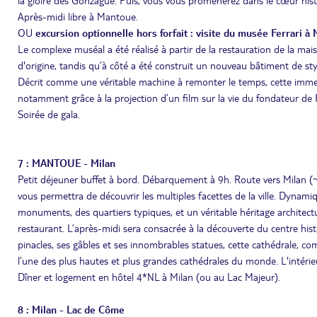
la gloire des Gonzague. Puis, vous vous promènerez dans le cœur histori
Après-midi libre à Mantoue.
OU
excursion optionnelle hors forfait : visite du musée Ferrari à
Le complexe muséal a été réalisé à partir de la restauration de la mais
d'origine, tandis qu’à côté a été construit un nouveau bâtiment de st
Décrit comme une véritable machine à remonter le temps, cette imme
notamment grâce à la projection d’un film sur la vie du fondateur de F
Soirée de gala.
7 : MANTOUE - Milan
Petit déjeuner buffet à bord. Débarquement à 9h. Route vers Milan (~2
vous permettra de découvrir les multiples facettes de la ville. Dyna
monuments, des quartiers typiques, et un véritable héritage architectu
restaurant. L’après-midi sera consacrée à la découverte du centre hist
pinacles, ses gâbles et ses innombrables statues, cette cathédrale, 
l’une des plus hautes et plus grandes cathédrales du monde. L'intérieu
Dîner et logement en hôtel 4*NL à Milan (ou au Lac Majeur).
8 : Milan - Lac de Côme