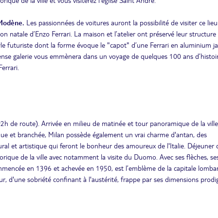
que de la ville et vous visiterez l’église Saint André.
 Modène.
Les passionnées de voitures auront la possibilité de visiter ce lieu
on natale d’Enzo Ferrari. La maison et l’atelier ont préservé leur structure
yle futuriste dont la forme évoque le "capot" d’une Ferrari en aluminium j
nse galerie vous emmènera dans un voyage de quelques 100 ans d’histoir
errari.
h de route). Arrivée en milieu de matinée et tour panoramique de la ville
mique et branchée, Milan possède également un vrai charme d'antan, des
ral et artistique qui feront le bonheur des amoureux de l'Italie. Déjeuner
orique de la ville avec notamment la visite du Duomo. Avec ses flèches, se
commencée en 1396 et achevée en 1950, est l’emblème de la capitale lomba
r, d'une sobriété confinant à l'austérité, frappe par ses dimensions prodi