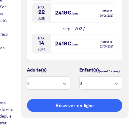
d’or
MAR.
Retour le
22
2419€
us
/pers.
30/06/2027
JUIN
auté,
sept. 2027
breux
MAR.
Retour le
14
2419€
/pers.
22/09/2027
lan
SEPT.
oct. 2027
Adulte(s)
Enfant(s)
VEN.
Retour le
08
2419€
/pers.
16/10/2027
OCT.
éval
Réserver en ligne
a ville.
 depuis
erez