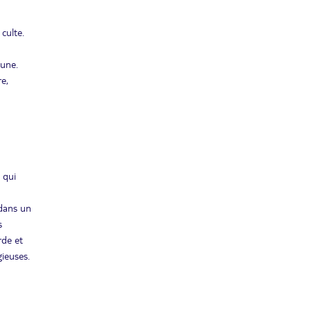
 culte.
aune.
e,
 qui
 dans un
s
rde et
gieuses.