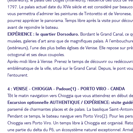
1797. Le palais actuel date du XIVe siècle et est considéré par beau
vous permettra d’admirer les peintures de Tintoretto et de Veronese, 
pourrez apprécier le panorama. Temps libre après la visite pour découvr
avant de rejoindre le bateau.
EXPÉRIENCE : le quartier Dorsoduro.
Bordant le Grand Canal, ce q
musées, galeries d’art ainsi que de magnifiques palais. A l’embouchur
(extérieurs), l’une des plus belles églises de Venise. Elle repose sur p
octogonal et ses deux coupoles.
Après-midi libre à Venise. Prenez le temps de découvrir ou redécouvrir
emblématique de la ville, situé sur le Grand Canal. Depuis, le pont vo
l'entourent.
4 : VENISE - CHIOGGIA - Padoue(1) - PORTO VIRO - CANDA
Tôt le matin navigation vers Chioggia que vous atteindrez en début d
Excursion optionnelle AUTHENTIQUE / EXPÉRIENCE: visite guid
parsemé de charmantes places et de palais. La basilique Saint-Antoine
Pendant ce temps, le bateau navigue vers Porto Viro(2). Pour les pers
Chioggia vers Porto Viro. Un temps libre à Chioggia est organisé. Ret
une partie du delta du Pô, un écosystème naturel exceptionnel. Arriv