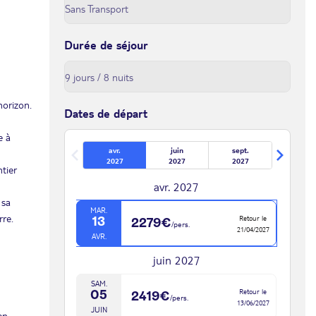
Durée de séjour
horizon.
Dates de départ
e à
avr.
juin
sept.
2027
2027
2027
tier
avr. 2027
 sa
MAR.
rre.
Retour le
13
2279€
/pers.
21/04/2027
AVR.
juin 2027
SAM.
Retour le
05
2419€
/pers.
13/06/2027
JUIN
en