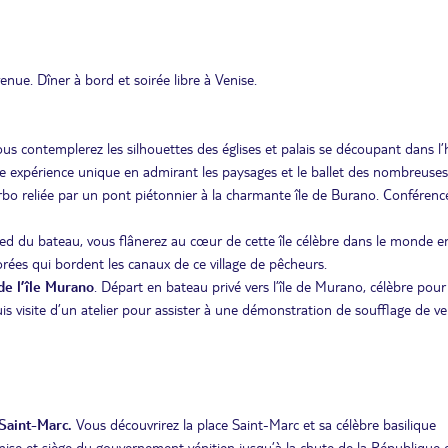
ue. Dîner à bord et soirée libre à Venise.
ous contemplerez les silhouettes des églises et palais se découpant dans l’
une expérience unique en admirant les paysages et le ballet des nombreuses
bo reliée par un pont piétonnier à la charmante île de Burano. Conférenc
ied du bateau, vous flânerez au cœur de cette île célèbre dans le monde en
rées qui bordent les canaux de ce village de pêcheurs.
 l’île Murano
. Départ en bateau privé vers l’île de Murano, célèbre pour
uis visite d’un atelier pour assister à une démonstration de soufflage de ve
Saint-Marc.
Vous découvrirez la place Saint-Marc et sa célèbre basilique
Venise et siège du gouvernement vénitien jusqu’à la chute de la République 