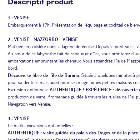
Descriptif produit
1 : VENISE
Embarquement à 17h. Présentation de l'équipage et cocktail de bienven
2 : VENISE - MAZZORBO - VENISE
Matinée en croisière dans la lagune de Venise. Depuis le pont soleil, v
Au cœur de ce labyrinthe fait de canaux et d’îles, vous profiterez d’
embarcations empruntant les chenaux. Vous atteindrez l’île de Mazzor
bord.
Découverte libre de l’île de Burano
. Située à quelques minutes à p
pour sa dentelle mais aussi pour ses magnifiques petites maisons colo
Excursion optionnelle
AUTHENTIQUE / EXPÉRIENCE : découverte de
production de verre. Promenade guidée à travers les ruelles de l’île, p
Navigation vers Venise.
3 : VENISE
Le matin, excursions optionnelles :
AUTHENTIQUE : visite guidée du palais des Doges et de la place 
(extérieurs), le palais des Doges (intérieurs), résidence des ducs de 