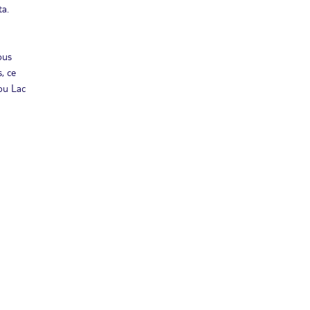
ta.
ous
, ce
(ou Lac