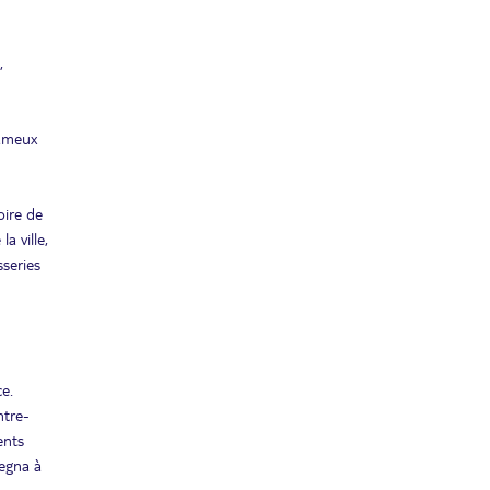
,
fameux
oire de
a ville,
sseries
e.
ntre-
ents
tegna à