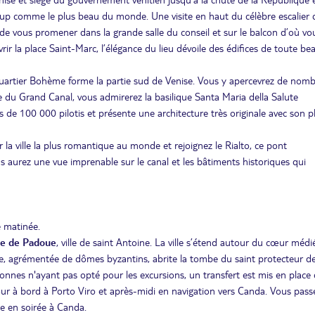
coup comme le plus beau du monde. Une visite en haut du célèbre escalier 
de vous promener dans la grande salle du conseil et sur le balcon d’où vo
ir la place Saint-Marc, l’élégance du lieu dévoile des édifices de toute be
uartier Bohème forme la partie sud de Venise. Vous y apercevrez de nom
e du Grand Canal, vous admirerez la basilique Santa Maria della Salute
rès de 100 000 pilotis et présente une architecture très originale avec son p
 la ville la plus romantique au monde et rejoignez le Rialto, ce pont
us aurez une vue imprenable sur le canal et les bâtiments historiques qui
e matinée.
ée de Padoue
, ville de saint Antoine. La ville s’étend autour du cœur médi
, agrémentée de dômes byzantins, abrite la tombe du saint protecteur de l
onnes n'ayant pas opté pour les excursions, un transfert est mis en place
our à bord à Porto Viro et après-midi en navigation vers Canda. Vous pass
ée en soirée à Canda.