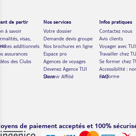
ant de partir
Nos services
Infos pratiques
n à savoir
Votre dossier
Contactez nous
rmalités, visas,
Demande devis groupe
Avis clients
nté
rvices additionnels
Nos brochures en ligne
Voyager avec TUI
s assurances
Espace pro
Travailler chez TU
déos des Clubs
Agences de voyages
Se former chez T
Devenez Agence TUI
Accessibilité : no
Store
conforme
Devenir Affilié
FAQ
oyens de paiement acceptés et 100% sécuris