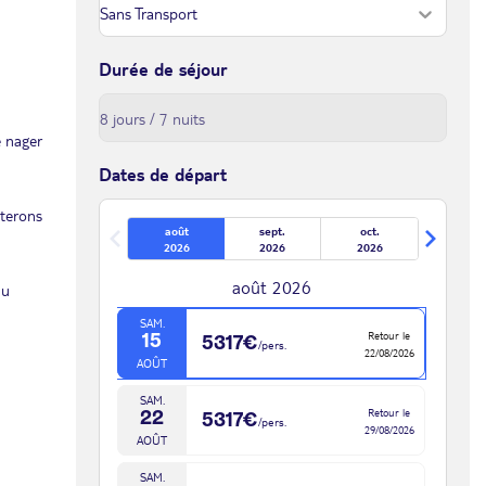
Durée de séjour
e nager
Dates de départ
tterons
août
sept.
oct.
2026
2026
2026
août 2026
du
SAM.
Retour le
15
5317€
/pers.
22/08/2026
AOÛT
SAM.
Retour le
22
5317€
/pers.
29/08/2026
AOÛT
SAM.