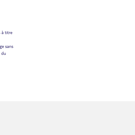
OCT.
SAM.
Retour le
10
5317€
/pers.
17/10/2026
OCT.
à titre
SAM.
Retour le
17
5317€
/pers.
24/10/2026
OCT.
age sans
e du
SAM.
Retour le
24
5317€
/pers.
31/10/2026
OCT.
SAM.
Retour le
31
5317€
/pers.
07/11/2026
OCT.