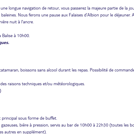
une longue navigation de retour, vous passerez la majeure partie de la jo
baleines. Nous ferons une pause aux Falaises d’Albion pour le déjeuner. A
ère nuit à l'ancre.
 Balise à 10h00.
ques.
 catamaran, boissons sans alcool durant les repas. Possibilité de command
r des raisons techniques et/ou météorologiques.
)
t principal sous forme de buffet.
s gazeuses, bière à pression, servis au bar de 10h00 à 22h30 (toutes les b
 les autres en supplément).