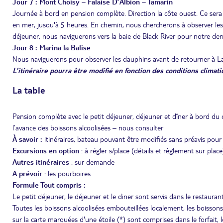
Jour 7 : Mont Choisy – Falaise D’Albion – Tamarin
Journée à bord en pension complète. Direction la côte ouest. Ce sera 
en mer, jusqu'à 5 heures. En chemin, nous chercherons à observer les 
déjeuner, nous naviguerons vers la baie de Black River pour notre derni
Jour 8 : Marina la Balise
Nous naviguerons pour observer les dauphins avant de retourner à La
L’itinéraire pourra être modifié en fonction des conditions climati
La table
Pension complète avec le petit déjeuner, déjeuner et dîner à bord du
l’avance des boissons alcoolisées – nous consulter
À savoir :
itinéraires, bateau pouvant être modifiés sans préavis pou
Excursions en option
: à régler s/place (détails et règlement sur place
Autres itinéraires
: sur demande
A prévoir
: les pourboires
Formule Tout compris :
Le petit déjeuner, le déjeuner et le diner sont servis dans le restauran
Toutes les boissons alcoolisées embouteillées localement, les boisson
sur la carte marquées d'une étoile (*) sont comprises dans le forfait,