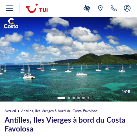
1
/
25
Accueil
Antilles, Iles Vierges à bord du Costa Favolosa
Antilles, Iles Vierges à bord du Costa
Favolosa