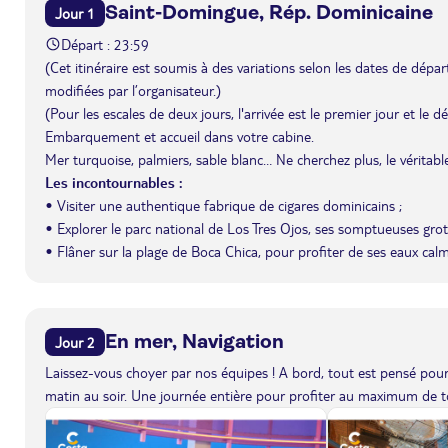
Saint-Domingue, Rép. Dominicaine
Jour 1
Départ : 23:59
(Cet itinéraire est soumis à des variations selon les dates de départ 
modifiées par l’organisateur.)
(Pour les escales de deux jours, l'arrivée est le premier jour et le 
Embarquement et accueil dans votre cabine.
Mer turquoise, palmiers, sable blanc… Ne cherchez plus, le véritabl
Les incontournables :
• Visiter une authentique fabrique de cigares dominicains ;
• Explorer le parc national de Los Tres Ojos, ses somptueuses grott
• Flâner sur la plage de Boca Chica, pour profiter de ses eaux calme
En mer, Navigation
Jour 2
Laissez-vous choyer par nos équipes ! A bord, tout est pensé pour 
matin au soir. Une journée entière pour profiter au maximum de to