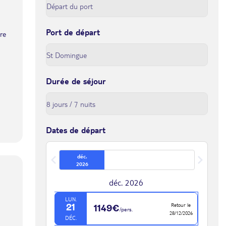
Port de départ
tre
Durée de séjour
Dates de départ
déc.
2026
déc. 2026
LUN.
Retour le
21
1149€
/pers.
28/12/2026
DÉC.