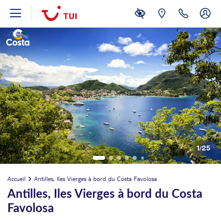
1
/
25
Accueil
Antilles, Iles Vierges à bord du Costa Favolosa
Antilles, Iles Vierges à bord du Costa
Favolosa