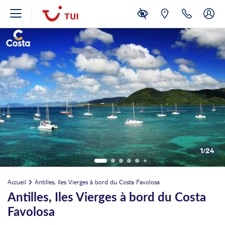
1
/
24
Accueil
Antilles, Iles Vierges à bord du Costa Favolosa
Antilles, Iles Vierges à bord du Costa
Favolosa