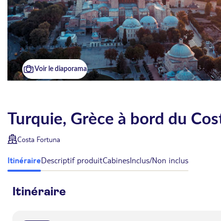
Voir le diaporama
Turquie, Grèce à bord du Cos
Costa Fortuna
Itinéraire
Descriptif produit
Cabines
Inclus/Non inclus
Itinéraire