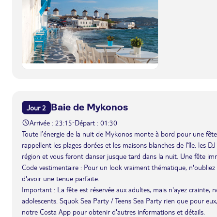
Baie de Mykonos
Jour 2
Arrivée : 23:15
Départ : 01:30
-
Toute l’énergie de la nuit de Mykonos monte à bord pour une fête 
rappellent les plages dorées et les maisons blanches de l’île, les 
région et vous feront danser jusque tard dans la nuit. Une fête imm
Code vestimentaire : Pour un look vraiment thématique, n'oublie
d'avoir une tenue parfaite.
Important : La fête est réservée aux adultes, mais n'ayez crainte,
adolescents. Squok Sea Party / Teens Sea Party rien que pour eux,
notre Costa App pour obtenir d'autres informations et détails.