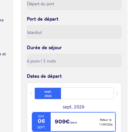
Port de départ
tre
Durée de séjour
e et
Dates de départ
sept.
2026
sept. 2026
DIM.
Retour le
06
909€
/pers.
11/09/2026
SEPT.