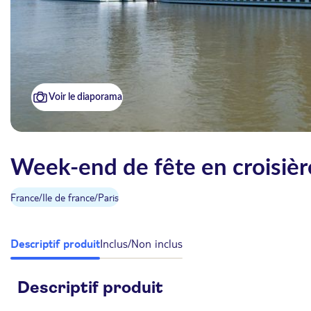
Voir le diaporama
Week-end de fête en croisière
France
/
Ile de france
/
Paris
Descriptif produit
Inclus/Non inclus
Descriptif produit