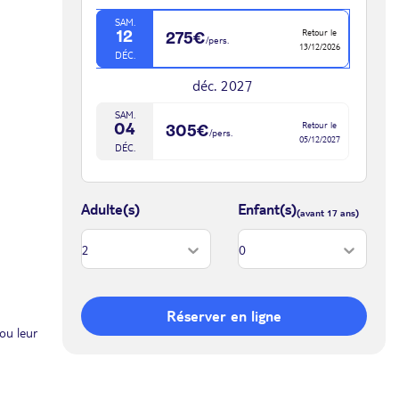
SAM.
Retour le
12
275€
/pers.
13/12/2026
DÉC.
déc. 2027
SAM.
Retour le
04
305€
/pers.
05/12/2027
DÉC.
Adulte(s)
Enfant(s)
Réserver en ligne
ou leur