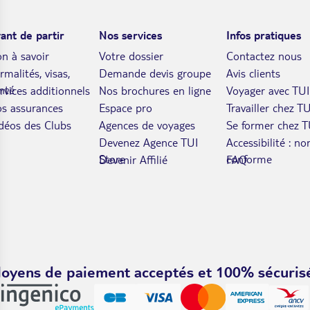
ant de partir
Nos services
Infos pratiques
n à savoir
Votre dossier
Contactez nous
rmalités, visas,
Demande devis groupe
Avis clients
nté
rvices additionnels
Nos brochures en ligne
Voyager avec TUI
s assurances
Espace pro
Travailler chez TU
déos des Clubs
Agences de voyages
Se former chez T
Devenez Agence TUI
Accessibilité : no
Store
conforme
Devenir Affilié
FAQ
oyens de paiement acceptés et 100% sécuris