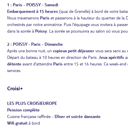
1 : Paris - POISSY - Samedi
Embarquement à 15 heures
(quai de Grenelle) à bord de votre batea
Nous traverserons
Paris
et passerons à la hauteur du quartier de la D
orchestrés par notre animatrice. Puis l'équipage vous invitera à passer
dans la soirée à
Poissy
. La soirée se poursuivra au salon où vous po
2 : POISSY - Paris - Dimanche
Après une bonne nuit, un
copieux petit déjeuner
vous sera servi au 
Départ du bateau à 10 heures en direction de Paris.
Jeux apéritifs
a
détente
avant d'atteindre
Paris
entre 15 et 16 heures. Ce week-end 
services.
Croisi+
LES PLUS CROISIEUROPE
Pension complète
Cuisine française raffinée -
Dîner et soirée dansante
Wifi gratuit
à bord