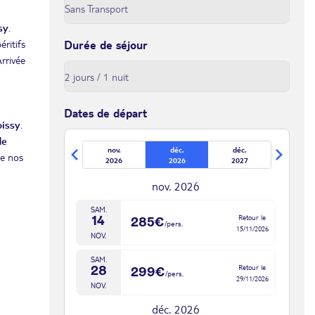
sy
.
éritifs
Durée de séjour
Arrivée
Dates de départ
oissy
.
de
nov.
déc.
déc.
de nos
2026
2026
2027
nov. 2026
SAM.
Retour le
14
285€
/pers.
15/11/2026
NOV.
SAM.
Retour le
28
299€
/pers.
29/11/2026
NOV.
déc. 2026