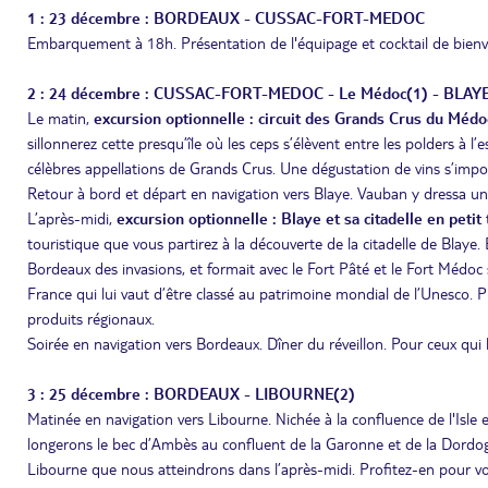
1 : 23 décembre : BORDEAUX - CUSSAC-FORT-MEDOC
Embarquement à 18h. Présentation de l'équipage et cocktail de bien
2 : 24 décembre : CUSSAC-FORT-MEDOC - Le Médoc(1) - BLA
Le matin,
excursion optionnelle : circuit des Grands Crus du Méd
sillonnerez cette presqu’île où les ceps s’élèvent entre les polders à l
célèbres appellations de Grands Crus. Une dégustation de vins s’impo
Retour à bord et départ en navigation vers Blaye. Vauban y dressa une
L’après-midi,
excursion optionnelle :
Blaye et sa citadelle en petit
touristique que vous partirez à la découverte de la citadelle de Blaye
Bordeaux des invasions, et formait avec le Fort Pâté et le Fort Médoc
France qui lui vaut d’être classé au patrimoine mondial de l’Unesco.
produits régionaux.
Soirée en navigation vers Bordeaux. Dîner du réveillon. Pour ceux qui l
3 : 25 décembre : BORDEAUX - LIBOURNE(2)
Matinée en navigation vers Libourne. Nichée à la confluence de l'Isle 
longerons le bec d’Ambès au confluent de la Garonne et de la Dordogn
Libourne que nous atteindrons dans l’après-midi. Profitez-en pour vo