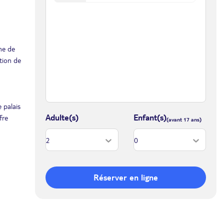
me de
ation de
 palais
Adulte(s)
Enfant(s)
fre
Réserver en ligne