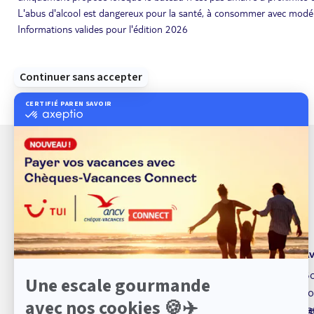
L'abus d'alcool est dangereux pour la santé, à consommer avec modérati
Informations valides pour l'édition 2026
À propos de TUI
Av
TUI marque de service
Bo
Qui sommes nous ?
Fo
sa
Espace presse
Se