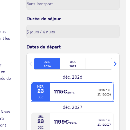
Durée de séjour
vous
nt les
Dates de départ
n
déc.
déc.
r
2026
2027
 en
déc. 2026
née de
MER.
Retour le
23
1115€
/pers.
27/12/2026
DÉC.
déc. 2027
. Nous
JEU.
u’à
Retour le
23
1199€
/pers.
ront
27/12/2027
DÉC.