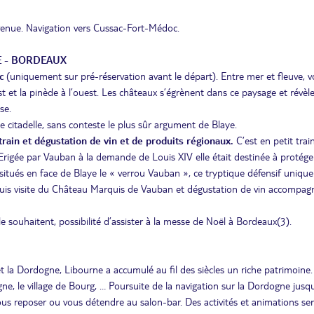
venue. Navigation vers Cussac-Fort-Médoc.
YE - BORDEAUX
oc
(uniquement sur pré-réservation avant le départ). Entre mer et fleuve, 
’est et la pinède à l’ouest. Les châteaux s’égrènent dans ce paysage et révèle
se.
 citadelle, sans conteste le plus sûr argument de Blaye.
 train et dégustation de vin et de produits régionaux.
C’est en petit trai
. Erigée par Vauban à la demande de Louis XIV elle était destinée à protége
 situés en face de Blaye le « verrou Vauban », ce tryptique défensif unique
 Puis visite du Château Marquis de Vauban et dégustation de vin accompag
e souhaitent, possibilité d’assister à la messe de Noël à Bordeaux(3).
et la Dordogne, Libourne a accumulé au fil des siècles un riche patrimoine
e, le village de Bourg, … Poursuite de la navigation sur la Dordogne jusq
us reposer ou vous détendre au salon-bar. Des activités et animations se