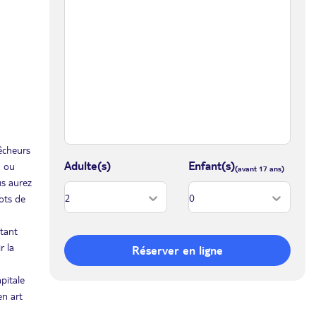
êcheurs
Adulte(s)
Enfant(s)
m ou
us aurez
ots de
atant
r la
Réserver en ligne
pitale
en art