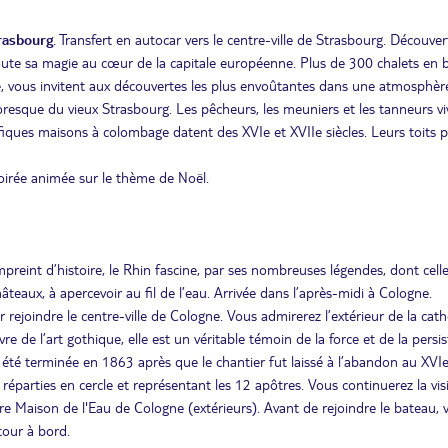
trasbourg
. Transfert en autocar vers le centre-ville de Strasbourg. Découver
ute sa magie au cœur de la capitale européenne. Plus de 300 chalets en b
rale, vous invitent aux découvertes les plus envoûtantes dans une atmosphèr
oresque du vieux Strasbourg. Les pêcheurs, les meuniers et les tanneurs vi
nifiques maisons à colombage datent des XVIe et XVIIe siècles. Leurs toits 
Soirée animée sur le thème de Noël.
reint d’histoire, le Rhin fascine, par ses nombreuses légendes, dont celle
teaux, à apercevoir au fil de l’eau. Arrivée dans l’après-midi à Cologne.
 rejoindre le centre-ville de Cologne. Vous admirerez l’extérieur de la cat
re de l’art gothique, elle est un véritable témoin de la force et de la persi
été terminée en 1863 après que le chantier fut laissé à l’abandon au XVIe 
réparties en cercle et représentant les 12 apôtres. Vous continuerez la vis
bre Maison de l'Eau de Cologne (extérieurs). Avant de rejoindre le bateau, 
etour à bord.