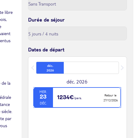
te libre
ois,
Durée de séjour
e
vaient
pentus
Dates de départ
déc.
2026
déc. 2026
 de la
MER.
Retour le
23
hédrale
1234€
/pers.
27/12/2026
DÉC.
stance
siècle.
ite par
vous