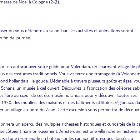
 à messe de Noël à Cologne (2-3).
ser ou vous détendre au salon-bar. Des activités et animations seront
 fin de journée.
part en autocar avec votre guide pour Volendam, un charmant village de p
êtus des costumes traditionnels. Vous visiterez une fromagerie (à Volenda
nd hollandais : le gouda. Déclinable à travers plusieurs goûts et âges, vo
e Schans, un musée à ciel ouvert. Découvrez la fabrication des célèbres sab
emps libre au cœur de cet écomusée hollandais pour y découvrir toutes ses
de 1950, des moulins, des maisons et des bâtiments utilitaires régionaux, d
rmer un village au bord du Zaan. Cette excursion vous permettra de découvri
 donnera un aperçu des multiples richesses historiques et curiosités de la ca
 se côtoient harmonieusement, Amsterdam est une ville riche en histoire, 
cours d’une promenade en bateau sur les canaux pittoresques classés au