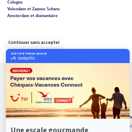
Cologne
Volendam et Zaanse Schans
Amsterdam et diamantaire
À propos de TUI
Av
TUI marque de service
Bo