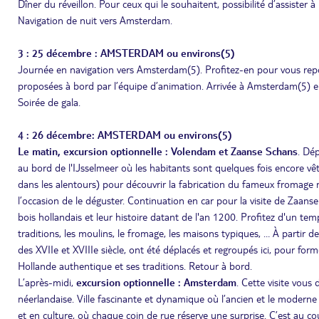
Dîner du réveillon. Pour ceux qui le souhaitent, possibilité d’assister
Navigation de nuit vers Amsterdam.
3 : 25 décembre : AMSTERDAM ou environs(5)
Journée en navigation vers Amsterdam(5). Profitez-en pour vous repo
proposées à bord par l’équipe d’animation. Arrivée à Amsterdam(5) en
Soirée de gala.
4 : 26 décembre: AMSTERDAM ou environs(5)
Le matin, excursion optionnelle : Volendam et Zaanse Schans
. Dé
au bord de l'IJsselmeer où les habitants sont quelques fois encore v
dans les alentours) pour découvrir la fabrication du fameux fromage ro
l’occasion de le déguster. Continuation en car pour la visite de Zaans
bois hollandais et leur histoire datant de l'an 1200. Profitez d'un t
traditions, les moulins, le fromage, les maisons typiques, … À partir 
des XVIIe et XVIIIe siècle, ont été déplacés et regroupés ici, pour fo
Hollande authentique et ses traditions. Retour à bord.
L’après-midi,
excursion optionnelle : Amsterdam
. Cette visite vous
néerlandaise. Ville fascinante et dynamique où l’ancien et le moderne
et en culture, où chaque coin de rue réserve une surprise. C’est au 