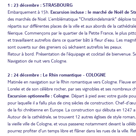
1 : 23 décembre : STRASBOURG
Embarquement à 15h.
Excursion incluse : le marché de Noël de S
des marchés de Noël. L’emblématique "Christkindelsmärik" déploie to
répartis sur différentes places de la ville et aux abords de la cathéd
féerique. Commençons par le quartier de la Petite France, le plus pitt
et travaillaient autrefois dans ce quartier bâti à fleur d’eau. Les mag
sont ouverts sur des greniers où séchaient autrefois les peaux.
Retour à bord. Présentation de l'équipage et cocktail de bienvenue. 
Navigation de nuit vers Cologne.
2 : 24 décembre : Le Rhin romantique - COLOGNE
Matinée en navigation sur le Rhin romantique vers Cologne. Fleuve emp
Lorelei et de son célèbre rocher, par ses vignobles et ses nombreux châ
Excursion optionnelle : Cologne
. Départ à pied avec votre guide pour
pour laquelle il a fallu plus de cinq siècles de construction. Chef-d’œuv
de la foi chrétienne en Europe. La construction qui débuta en 1247 a 
Autour de la cathédrale, se trouvent 12 autres églises de style roman, 
la vieille ville de Cologne, et vous passerez notamment devant la célè
pourrez profiter d'un temps libre et flâner dans les rues de la ville. R