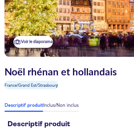
Voir le diaporama
Noël rhénan et hollandais
France
/
Grand Est
/
Strasbourg
Descriptif produit
Inclus/Non inclus
Descriptif produit