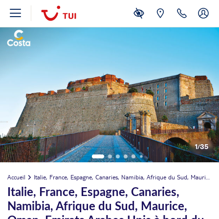
1
/
35
Accueil
Italie, France, Espagne, Canaries, Namibia, Afrique du Sud, Maurice, Oman, Emirats Arabes Unis à bord du Costa Smeralda
Italie, France, Espagne, Canaries,
Namibia, Afrique du Sud, Maurice,