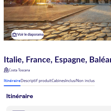
Voir le diaporama
Italie, France, Espagne, Balé
Costa Toscana
Itinéraire
Descriptif produit
Cabines
Inclus/Non inclus
Itinéraire