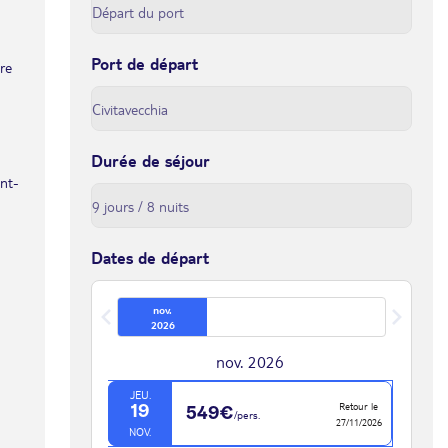
Port de départ
tre
Durée de séjour
int-
Dates de départ
nov.
2026
nov. 2026
JEU.
Retour le
19
549€
/pers.
27/11/2026
NOV.