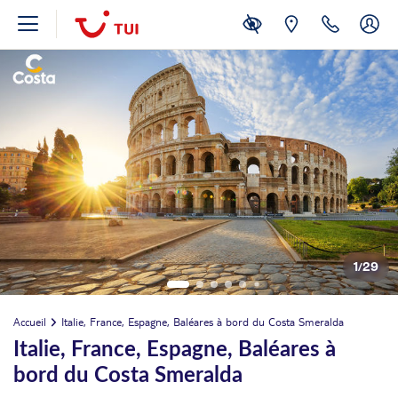
1
/
29
Accueil
Italie, France, Espagne, Baléares à bord du Costa Smeralda
Italie, France, Espagne, Baléares à
bord du Costa Smeralda