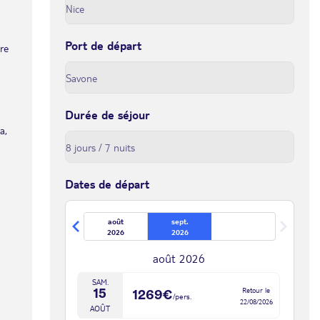
Port de départ
tre
Durée de séjour
a,
Dates de départ
août
sept.
2026
2026
août 2026
SAM.
Retour le
15
1269€
/pers.
22/08/2026
AOÛT