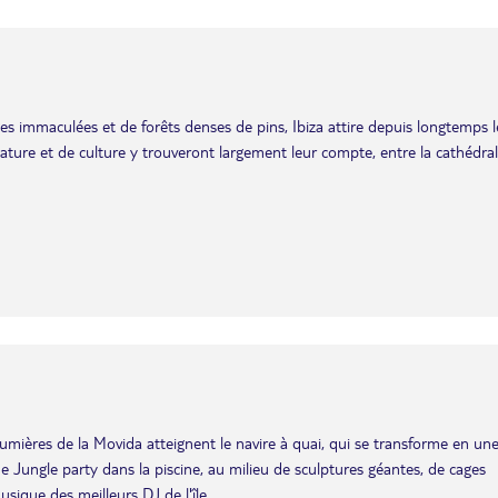
ages immaculées et de forêts denses de pins, Ibiza attire depuis longtemps l
ature et de culture y trouveront largement leur compte, entre la cathédrale
s lumières de la Movida atteignent le navire à quai, qui se transforme en un
ne Jungle party dans la piscine, au milieu de sculptures géantes, de cages
sique des meilleurs DJ de l'île.