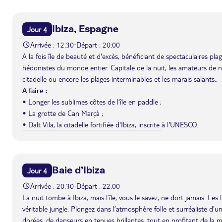
Ibiza, Espagne
Jour 4
Arrivée : 12:30
Départ : 20:00
-
A la fois île de beauté et d'excès, bénéficiant de spectaculaires pl
hédonistes du monde entier. Capitale de la nuit, les amateurs de n
citadelle ou encore les plages interminables et les marais salants..
A faire :
• Longer les sublimes côtes de l’île en paddle ;
• La grotte de Can Marçà ;
• Dalt Vila, la citadelle fortifiée d'Ibiza, inscrite à l'UNESCO.
Baie d’Ibiza
Jour 4
Arrivée : 20:30
Départ : 22:00
-
La nuit tombe à Ibiza, mais l’île, vous le savez, ne dort jamais. Le
véritable jungle. Plongez dans l’atmosphère folle et surréaliste d’u
dorées, de danseurs en tenues brillantes, tout en profitant de la mu