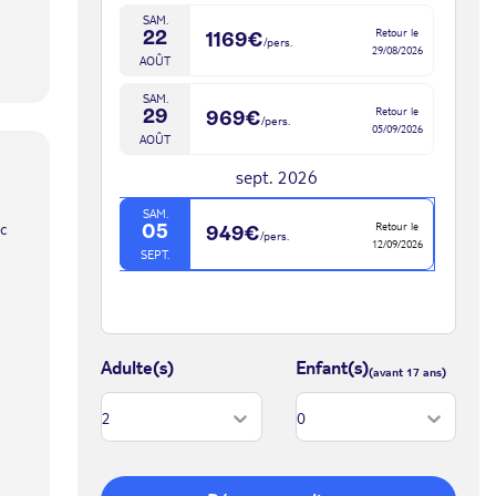
SAM.
Retour le
22
1169€
/pers.
29/08/2026
AOÛT
SAM.
Retour le
29
969€
/pers.
05/09/2026
AOÛT
sept. 2026
SAM.
c
Retour le
05
949€
/pers.
12/09/2026
SEPT.
Adulte(s)
Enfant(s)