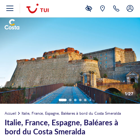
1
/
27
Accueil
Italie, France, Espagne, Baléares à bord du Costa Smeralda
Italie, France, Espagne, Baléares à
bord du Costa Smeralda