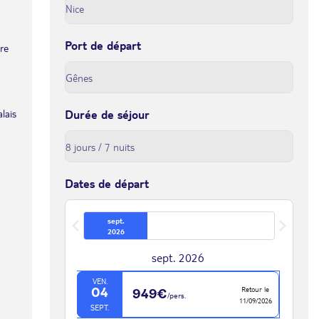
Port de départ
tre
lais
Durée de séjour
Dates de départ
sept.
2026
sept. 2026
VEN.
Retour le
04
949€
/pers.
11/09/2026
SEPT.