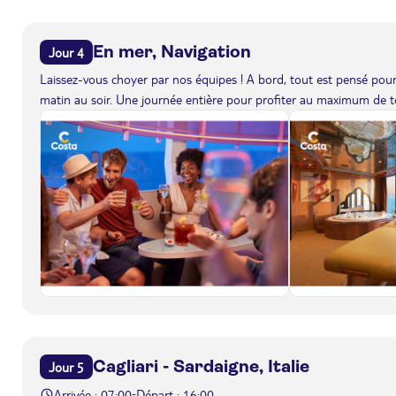
En mer, Navigation
Jour 4
Laissez-vous choyer par nos équipes ! A bord, tout est pensé pour 
matin au soir. Une journée entière pour profiter au maximum de to
Cagliari - Sardaigne, Italie
Jour 5
Arrivée : 07:00
Départ : 16:00
-