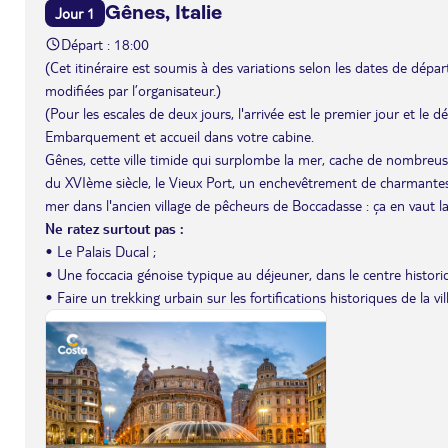
Gênes, Italie
Jour 1
Départ : 18:00
(Cet itinéraire est soumis à des variations selon les dates de départ 
modifiées par l’organisateur.)
(Pour les escales de deux jours, l'arrivée est le premier jour et le 
Embarquement et accueil dans votre cabine.
Gênes, cette ville timide qui surplombe la mer, cache de nombreus
du XVIème siècle, le Vieux Port, un enchevêtrement de charmantes r
mer dans l'ancien village de pêcheurs de Boccadasse : ça en vaut la
Ne ratez surtout pas :
• Le Palais Ducal ;
• Une foccacia génoise typique au déjeuner, dans le centre histori
• Faire un trekking urbain sur les fortifications historiques de la vi