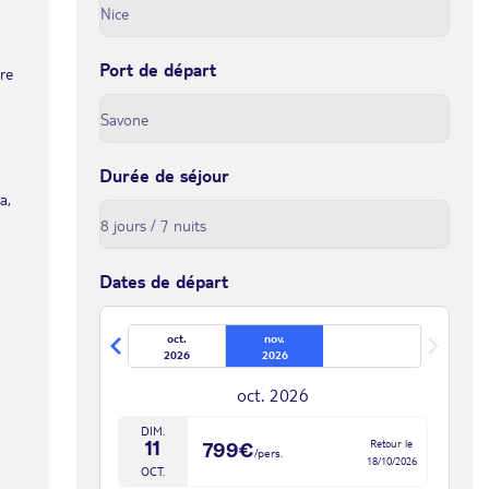
Port de départ
tre
Durée de séjour
a,
Dates de départ
oct.
nov.
2026
2026
oct. 2026
DIM.
Retour le
11
799€
/pers.
18/10/2026
OCT.