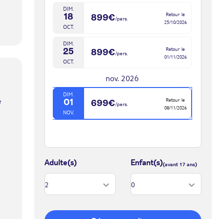
DIM.
Retour le
18
899€
/pers.
25/10/2026
OCT.
DIM.
Retour le
25
899€
/pers.
01/11/2026
OCT.
nov. 2026
DIM.
e
Retour le
01
699€
/pers.
08/11/2026
NOV.
Adulte(s)
Enfant(s)