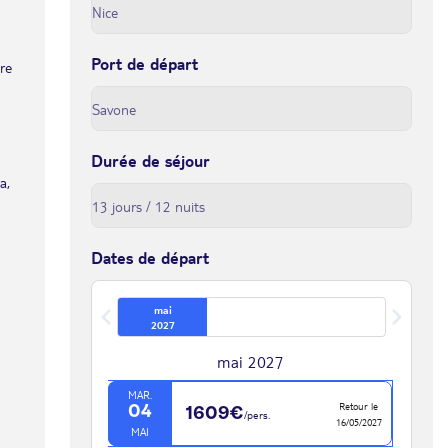
Port de départ
tre
Durée de séjour
a,
Dates de départ
mai
2027
mai 2027
MAR.
Retour le
04
1609€
/pers.
16/05/2027
MAI