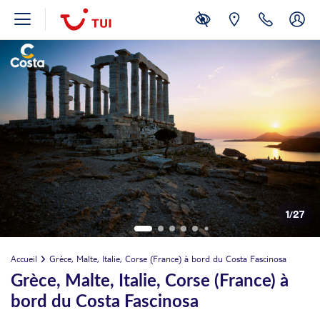
1
/
27
Accueil
Grèce, Malte, Italie, Corse (France) à bord du Costa Fascinosa
Grèce, Malte, Italie, Corse (France) à
bord du Costa Fascinosa