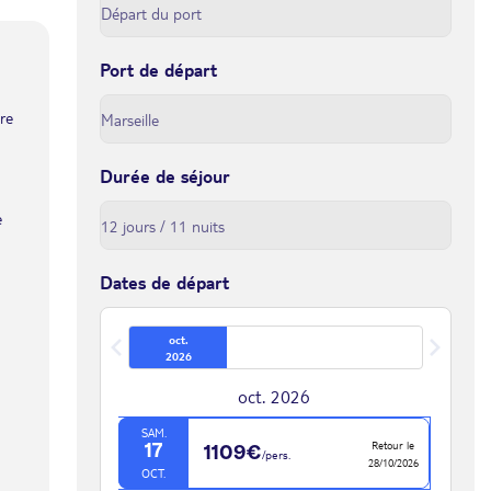
Port de départ
tre
Durée de séjour
e
Dates de départ
oct.
2026
oct. 2026
SAM.
Retour le
17
1109€
/pers.
28/10/2026
OCT.