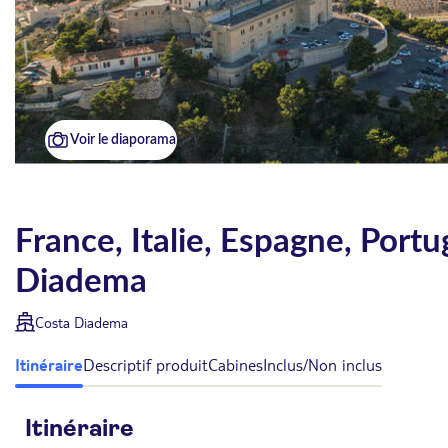
Voir le diaporama
France, Italie, Espagne, Portu
Diadema
Costa Diadema
Itinéraire
Descriptif produit
Cabines
Inclus/Non inclus
Itinéraire