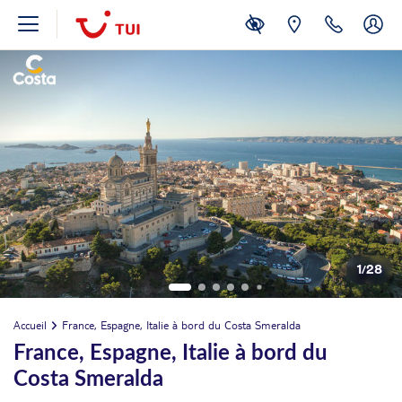
1
/
28
Accueil
France, Espagne, Italie à bord du Costa Smeralda
France, Espagne, Italie à bord du
Costa Smeralda