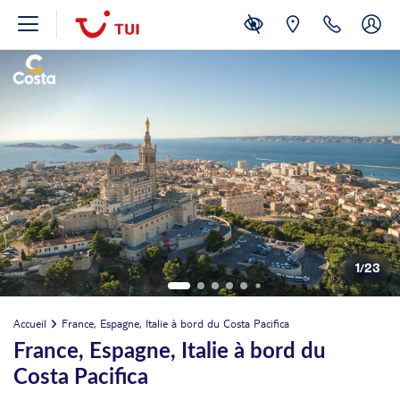
1
/
23
Accueil
France, Espagne, Italie à bord du Costa Pacifica
France, Espagne, Italie à bord du
Costa Pacifica