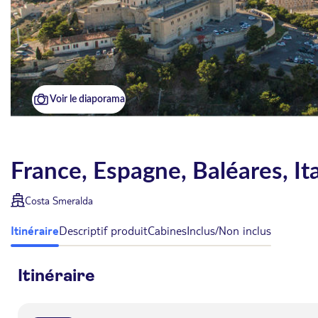
Voir le diaporama
France, Espagne, Baléares, It
Costa Smeralda
Itinéraire
Descriptif produit
Cabines
Inclus/Non inclus
Itinéraire