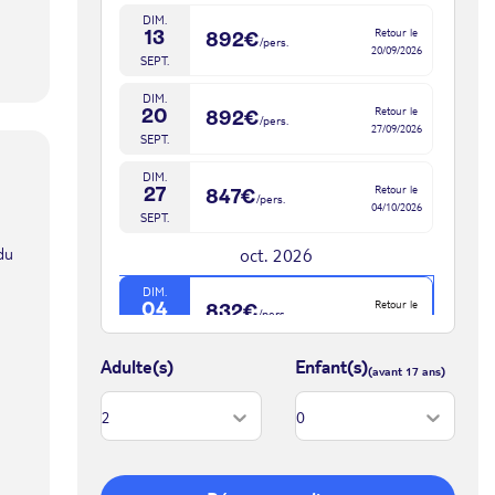
DIM.
Retour le
13
892€
/pers.
20/09/2026
SEPT.
DIM.
Retour le
20
892€
/pers.
27/09/2026
SEPT.
DIM.
Retour le
27
847€
/pers.
04/10/2026
SEPT.
du
oct. 2026
DIM.
Retour le
04
832€
/pers.
11/10/2026
OCT.
Adulte(s)
Enfant(s)