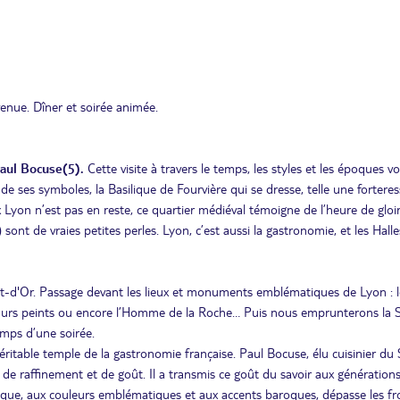
enue. Dîner et soirée animée.
Paul Bocuse(5).
Cette visite à travers le temps, les styles et les époques v
 de ses symboles, la Basilique de Fourvière qui se dresse, telle une forteres
ux Lyon n’est pas en reste, ce quartier médiéval témoigne de l’heure de gloi
 sont de vraies petites perles. Lyon, c’est aussi la gastronomie, et les Halle
t-d'Or. Passage devant les lieux et monuments emblématiques de Lyon : l
es murs peints ou encore l’Homme de la Roche… Puis nous emprunterons la
emps d’une soirée.
éritable temple de la gastronomie française. Paul Bocuse, élu cuisinier du 
e raffinement et de goût. Il a transmis ce goût du savoir aux génération
hique, aux couleurs emblématiques et aux accents baroques, dépasse les fr