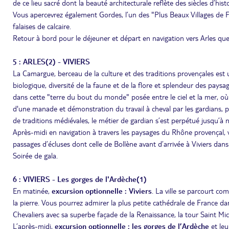
de ce lieu sacré dont la beauté architecturale reflète des siècles d’histo
Vous apercevrez également Gordes, l’un des "Plus Beaux Villages de Fr
falaises de calcaire.
Retour à bord pour le déjeuner et départ en navigation vers Arles que 
5 : ARLES(2) - VIVIERS
La Camargue, berceau de la culture et des traditions provençales es
biologique, diversité de la faune et de la flore et splendeur des pay
dans cette "terre du bout du monde" posée entre le ciel et la mer, où 
d'une manade et démonstration du travail à cheval par les gardians, pa
de traditions médiévales, le métier de gardian s’est perpétué jusqu’à n
Après-midi en navigation à travers les paysages du Rhône provençal, 
passages d’écluses dont celle de Bollène avant d’arrivée à Viviers dans 
Soirée de gala.
6 : VIVIERS - Les gorges de l'Ardèche(1)
En matinée,
excursion optionnelle : Viviers
. La ville se parcourt co
la pierre. Vous pourrez admirer la plus petite cathédrale de France d
Chevaliers avec sa superbe façade de la Renaissance, la tour Saint Mich
L’après-midi,
excursion optionnelle : les gorges de l’Ardèche
et leu