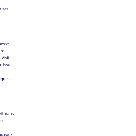
Retour le
06
1915€
/pers.
12/05/2027
t ses
MAI
LUN.
Retour le
24
2190€
/pers.
30/05/2027
MAI
LUN.
hesse
Retour le
31
1915€
/pers.
ure
06/06/2027
MAI
. Visite
juin 2027
. Issu
SAM.
Retour le
elques
19
1655€
/pers.
25/06/2027
JUIN
MAR.
Retour le
22
2075€
/pers.
28/06/2027
JUIN
rit dans
juil. 2027
des
SAM.
Retour le
10
1815€
/pers.
ux eaux
16/07/2027