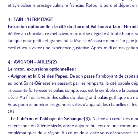
et symbolise le prestige culinaire français. Retour à bord et départ en
3 : TAIN L'HERMITAGE
Excursion optionnelle : la cité du chocolat Valrhona à Tain l’Hermi
dédiée au chocolat, ce met savoureux qui se déguste à toute heure, s
ludique pour petits et grands où la fève se découvre depuis l’origine 
éveil et vous vivrez une expérience gustative. Après-midi en navigati
4 : AVIGNON - ARLES(2)
Le matin
, excursions optionnelles :
- Avignon et la Cité des Papes.
De son passé flamboyant de capitale 
au pont Saint-Bénézet en passant par les remparts, la cité papale dépl
imposante forteresse et palais somptueux, est le symbole de la puissan
siècle. Au fil de la visite des salles du plus grand palais gothique du mo
Vous pourrez admirer les grandes salles d’apparat, les chapelles et l
OU
- Le Lubéron et l’abbaye de Sénanque(3).
Nichée au cœur des mon
cistercienne du XIIème siècle, abrite aujourd’hui encore une communau
emblématiques de la région. Au cours de la visite vous découvrirez le c