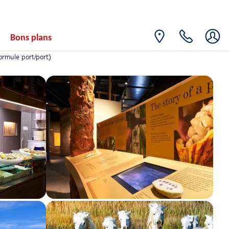
Bons plans
ormule port/port)