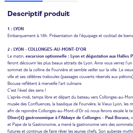
Descriptif produit
1 : LYON
Embarquement à 18h. Présentation de l’équipage et cocktail de bienv
2 : LYON - COLLONGES-AU-MONT-D'OR
Le matin,
excursion optionnelle : Lyon et dégustation aux Halles 
feront découvrir les plus beaux attraits de Lyon. Ainsi vous verrez l’un
sommet de la colline de Fourvière et semble veiller sur la ville. Le vie
ville et ses célèbres traboules (passages couverts réservés aux piétons)
Bocuse reflètent à merveille l’art culinaire.
C’est l’éveil des sens !
L'après-midi, temps libre et départ du bateau vers Collonges-au-Mon
musée des Confluences, la basilique de Fourvière, le Vieux Lyon, l
afin de rejoindre Collonges-au-Mont-d’Or où nous ferons escale le t
Dîner(4) gastronomique à l’Abbaye de Collonges - Paul Bocuse,
v
et Pape de la Gastronomie, a mené la gastronomie vers des sommets d
futures et continue de faire rêver les jeunes chefs. Son auberge myt