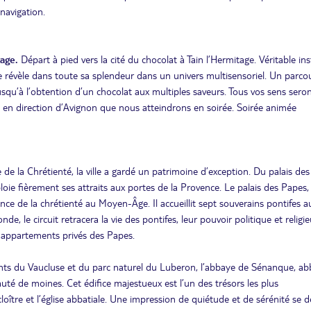
 navigation.
tage.
Départ à pied vers la cité du chocolat à Tain l’Hermitage. Véritable ins
e révèle dans toute sa splendeur dans un univers multisensoriel. Un parco
jusqu’à l’obtention d’un chocolat aux multiples saveurs. Tous vos sens sero
on en direction d’Avignon que nous atteindrons en soirée. Soirée animée
de la Chrétienté, la ville a gardé un patrimoine d’exception. Du palais de
oie fièrement ses attraits aux portes de la Provence. Le palais des Papes,
ce de la chrétienté au Moyen-Âge. Il accueillit sept souverains pontifes a
nde, le circuit retracera la vie des pontifes, leur pouvoir politique et religie
es appartements privés des Papes.
ts du Vaucluse et du parc naturel du Luberon, l’abbaye de Sénanque, a
té de moines. Cet édifice majestueux est l’un des trésors les plus
loître et l’église abbatiale. Une impression de quiétude et de sérénité se 