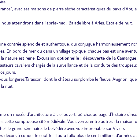
ire.
ance", avec ses maisons de pierre sèche caractéristiques du pays d’Apt, e
nous atteindrons dans l’après-midi. Balade libre à Arles. Escale de nuit.
t une contrée splendide et authentique, qui conjugue harmonieusement ric
sages. En bord de mer ou dans un village typique, chaque pas est une avent
la nature est reine.
Excursion
optionnelle : découverte de la Camargue
steurs cavaliers chargés de la surveillance et de la conduite des troupeaux
os jours.
vous longerez Tarascon, dont le château surplombe le fleuve, Avignon, qu
la nuit.
mme un musée d’architecture à ciel ouvert, où chaque page d’histoire s’insc
ans cette somptueuse cité médiévale. Vous verrez entre autres : la maison 
el, le grand séminaire, le belvédère avec vue imprenable sur Viviers.
rs décors à couper le souffle. Il aura fallu plus de cent millions d'années a