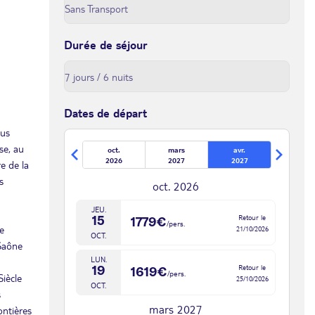
Durée de séjour
Dates de départ
ous
se, au
oct.
mars
avr.
2026
2027
2027
re de la
s
oct. 2026
JEU.
Retour le
15
1779€
/pers.
e
21/10/2026
OCT.
 Saône
LUN.
Retour le
19
1619€
/pers.
Siècle
25/10/2026
OCT.
s
mars 2027
ontières