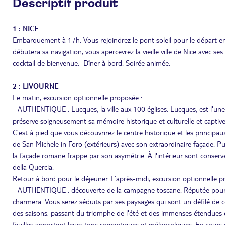
Descriptif produit
1 : NICE
Embarquement à 17h. Vous rejoindrez le pont soleil pour le départ e
débutera sa navigation, vous apercevrez la vieille ville de Nice avec s
cocktail de bienvenue. Dîner à bord. Soirée animée.
2 : LIVOURNE
Le matin, excursion optionnelle proposée :
- AUTHENTIQUE : Lucques, la ville aux 100 églises. Lucques, est l'une d
préserve soigneusement sa mémoire historique et culturelle et captive s
C’est à pied que vous découvrirez le centre historique et les principaux
de San Michele in Foro (extérieurs) avec son extraordinaire façade. Pu
la façade romane frappe par son asymétrie. À l'intérieur sont conservé
della Quercia.
Retour à bord pour le déjeuner. L’après-midi, excursion optionnelle p
- AUTHENTIQUE : découverte de la campagne toscane. Réputée pour ses
charmera. Vous serez séduits par ses paysages qui sont un défilé de co
des saisons, passant du triomphe de l'été et des immenses étendues 
feuilles apportent leurs tons romantiques et mélancoliques. En cours d