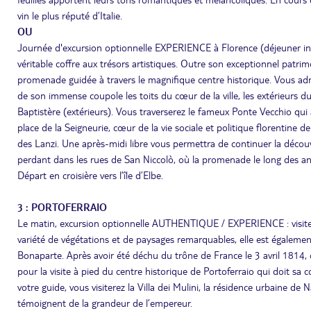
vin le plus réputé d’Italie.
OU
Journée d'excursion optionnelle EXPERIENCE à Florence (déjeuner inclu
véritable coffre aux trésors artistiques. Outre son exceptionnel patrimo
promenade guidée à travers le magnifique centre historique. Vous ad
de son immense coupole les toits du cœur de la ville, les extérieurs d
Baptistère (extérieurs). Vous traverserez le fameux Ponte Vecchio qui 
place de la Seigneurie, cœur de la vie sociale et politique florentine d
des Lanzi. Une après-midi libre vous permettra de continuer la découv
perdant dans les rues de San Niccolò, où la promenade le long des 
Départ en croisière vers l’île d’Elbe.
3 : PORTOFERRAIO
Le matin, excursion optionnelle AUTHENTIQUE / EXPERIENCE : visite gui
variété de végétations et de paysages remarquables, elle est égalem
Bonaparte. Après avoir été déchu du trône de France le 3 avril 1814, ce
pour la visite à pied du centre historique de Portoferraio qui doit sa c
votre guide, vous visiterez la Villa dei Mulini, la résidence urbaine 
témoignent de la grandeur de l’empereur.