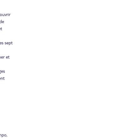
ouvrir
 de
et
es sept
mer et
ges
ent
ampo,