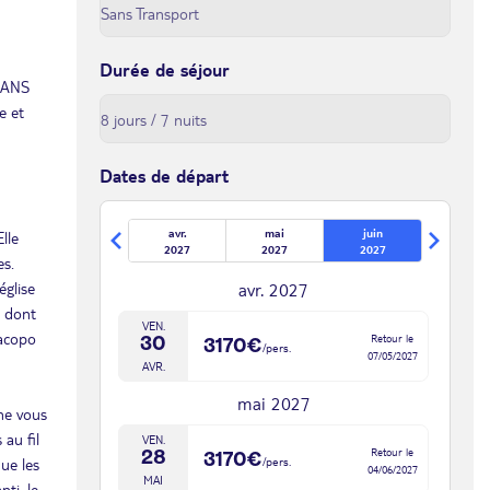
Durée de séjour
CEANS
e et
Dates de départ
avr.
mai
juin
lle
2027
2027
2027
es.
église
avr. 2027
, dont
VEN.
Jacopo
Retour le
30
3170€
/pers.
07/05/2027
AVR.
mai 2027
ne vous
 au fil
VEN.
Retour le
28
3170€
ue les
/pers.
04/06/2027
MAI
ti, le