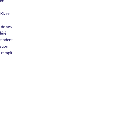
 en
 Riviera
 de ses
déré
scendent
ation
 rempli