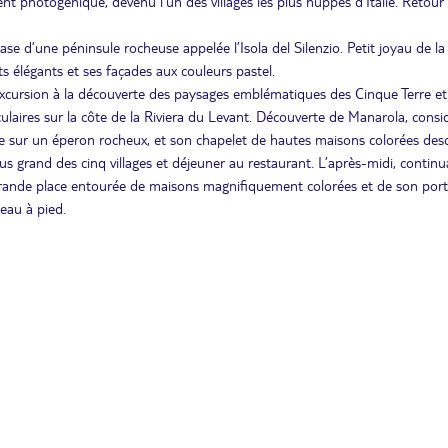
nt photogénique, devenu l’un des villages les plus huppés d’Italie. Retour
base d’une péninsule rocheuse appelée l’Isola del Silenzio. Petit joyau de la
ts élégants et ses façades aux couleurs pastel.
excursion à la découverte des paysages emblématiques des Cinque Terre et
ulaires sur la côte de la Riviera du Levant. Découverte de Manarola, consi
rtie sur un éperon rocheux, et son chapelet de hautes maisons colorées de
lus grand des cinq villages et déjeuner au restaurant. L’après-midi, continu
a grande place entourée de maisons magnifiquement colorées et de son port
eau à pied.