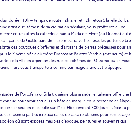
s, durée ~10h – temps de route ~2h aller et ~2h retour), la ville du lys,
ine artistique, témoin de sa civilisation séculaire, vous profiterez d’une
mirerez entre autres la cathédrale Santa Maria del Fiore (ou Duomo) qui
u campanile de Giotto paré de marbre blanc, vert et rose, les portes de br
abrite des boutiques d’orfèvres et d’artisans de pierres précieuses pour arr
epuis le XIVème siècle où trône l’imposant Palazzo Vecchio (extérieurs) et l
erte de la ville en arpentant les ruelles bohèmes de l'Oltrarno ou en vous
anciens murs vous transportera comme par magie à une autre époque.
dée de Portoferraio. Si la troisième plus grande île italienne offre une 
ent connue pour avoir accueilli un hôte de marque en la personne de Napo
 dernier sera en effet exilé sur l’île d’Elbe pendant 300 jours. Départ à p
ouleur rosée si particulière aux dalles de calcaire utilisées pour son pavage
de Napoléon où sont exposés meubles d’époque, peintures et souvenirs qui