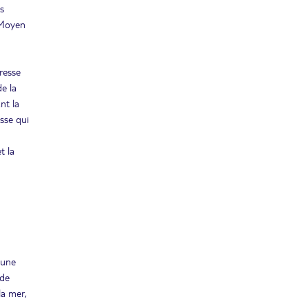
es
u Moyen
resse
e la
nt la
sse qui
t la
’une
 de
la mer,