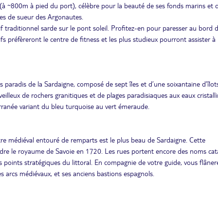
(à ~800m à pied du port), célèbre pour la beauté de ses fonds marins et 
ttes de sueur des Argonautes.
 traditionnel sarde sur le pont soleil. Profitez-en pour paresser au bord d
s préfèreront le centre de fitness et les plus studieux pourront assister à
s paradis de la Sardaigne, composé de sept îles et d’une soixantaine d’îlot
illeux de rochers granitiques et de plages paradisiaques aux eaux cristalli
rranée variant du bleu turquoise au vert émeraude.
e médiéval entouré de remparts est le plus beau de Sardaigne. Cette
oindre le royaume de Savoie en 1720. Les rues portent encore des noms cat
s points stratégiques du littoral. En compagnie de votre guide, vous flâne
ses arcs médiévaux, et ses anciens bastions espagnols.