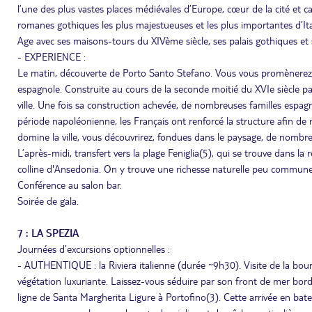
l’une des plus vastes places médiévales d’Europe, cœur de la cité et c
romanes gothiques les plus majestueuses et les plus importantes d’Ita
Age avec ses maisons-tours du XIVème siècle, ses palais gothiques et s
- EXPERIENCE :
Le matin, découverte de Porto Santo Stefano. Vous vous promènerez dan
espagnole. Construite au cours de la seconde moitié du XVIe siècle par
ville. Une fois sa construction achevée, de nombreuses familles espagno
période napoléonienne, les Français ont renforcé la structure afin de 
domine la ville, vous découvrirez, fondues dans le paysage, de nombr
L’après-midi, transfert vers la plage Feniglia(5), qui se trouve dans la 
colline d'Ansedonia. On y trouve une richesse naturelle peu commune e
Conférence au salon bar.
Soirée de gala.
7 : LA SPEZIA
Journées d’excursions optionnelles :
- AUTHENTIQUE : la Riviera italienne (durée ~9h30). Visite de la bou
végétation luxuriante. Laissez-vous séduire par son front de mer bor
ligne de Santa Margherita Ligure à Portofino(3). Cette arrivée en bate