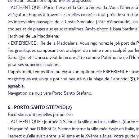
Le matin, excursions optionnelles proposées :
- AUTHENTIQUE : Porto Cervo et la Costa Smeralda. Vous flânerez à tr
villégiature huppé, à travers ses ruelles colorées tout près de son c
les incroyables paysages de la Costa Smeralda (côte d’émeraude), un 
criques et de plages aux eaux cristallines. Arrêt-photo à Baia Sardinia
l’archipel de La Maddalena.
- EXPERIENCE : l’île de la Maddalena. Vous rejoindrez le joli port de P
îles granitiques composant cet archipel, du même nom, sculpté par les
Sardaigne et l’Unesco veut le reconnaître comme Patrimoine de l’Huma
pour ses superbes couleurs.
L’après-midi, temps libre ou excursion optionnelle EXPERIENCE : trans
magnifiques est unique pour sa beauté ou la plage de Capriccioli(5), bo
agréable.
Navigation de nuit vers Porto Santo Stefano.
6 : PORTO SANTO STEFANO(2)
Excursions optionnelles proposée :
- AUTHENTIQUE : journée à Sienne, la ville aux trois collines (durée 
l’Humanité par l’UNESCO, Sienne incarne la ville médiévale en Italie,
l’aspect qu’elle avait entre le XIIème et le XVème siècles. Votre guide