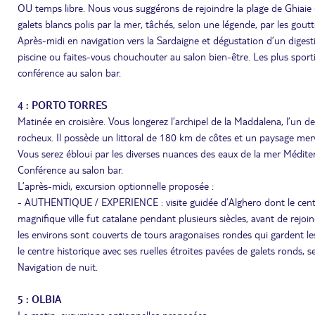
OU temps libre. Nous vous suggérons de rejoindre la plage de Ghiaie 
galets blancs polis par la mer, tâchés, selon une légende, par les gou
Après-midi en navigation vers la Sardaigne et dégustation d’un digestif
piscine ou faites-vous chouchouter au salon bien-être. Les plus sportif
conférence au salon bar.
4 : PORTO TORRES
Matinée en croisière. Vous longerez l’archipel de la Maddalena, l’un de
rocheux. Il possède un littoral de 180 km de côtes et un paysage merve
Vous serez ébloui par les diverses nuances des eaux de la mer Médite
Conférence au salon bar.
L’après-midi, excursion optionnelle proposée :
- AUTHENTIQUE / EXPERIENCE : visite guidée d’Alghero dont le centr
magnifique ville fut catalane pendant plusieurs siècles, avant de rej
les environs sont couverts de tours aragonaises rondes qui gardent le
le centre historique avec ses ruelles étroites pavées de galets ronds, 
Navigation de nuit.
5 : OLBIA