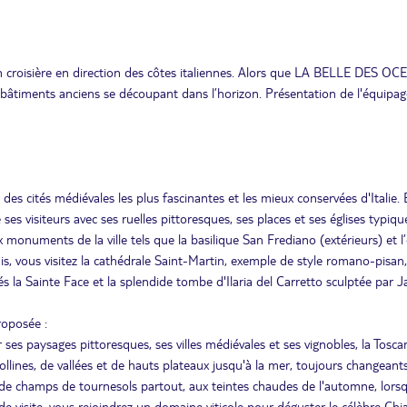
n croisière en direction des côtes italiennes. Alors que LA BELLE DES O
es bâtiments anciens se découpant dans l’horizon. Présentation de l'équipag
es cités médiévales les plus fascinantes et les mieux conservées d'Italie. E
es visiteurs avec ses ruelles pittoresques, ses places et ses églises typiqu
 monuments de la ville tels que la basilique San Frediano (extérieurs) et l’
is, vous visitez la cathédrale Saint-Martin, exemple de style romano-pisan
s la Sainte Face et la splendide tombe d'Ilaria del Carretto sculptée par 
roposée :
 paysages pittoresques, ses villes médiévales et ses vignobles, la Tosca
llines, de vallées et de hauts plateaux jusqu'à la mer, toujours changeants
de champs de tournesols partout, aux teintes chaudes de l'automne, lorsq
e visite, vous rejoindrez un domaine viticole pour déguster le célèbre Chian