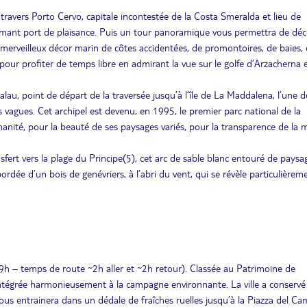
avers Porto Cervo, capitale incontestée de la Costa Smeralda et lieu de
harmant port de plaisance. Puis un tour panoramique vous permettra de déc
merveilleux décor marin de côtes accidentées, de promontoires, de baies,
 pour profiter de temps libre en admirant la vue sur le golfe d’Arzacherna 
alau, point de départ de la traversée jusqu’à l’île de La Maddalena, l’une d
 vagues. Cet archipel est devenu, en 1995, le premier parc national de la
nité, pour la beauté de ses paysages variés, pour la transparence de la 
fert vers la plage du Principe(5), cet arc de sable blanc entouré de paysa
rdée d’un bois de genévriers, à l’abri du vent, qui se révèle particulièrem
~9h – temps de route ~2h aller et ~2h retour). Classée au Patrimoine de
 intégrée harmonieusement à la campagne environnante. La ville a conservé
 vous entrainera dans un dédale de fraîches ruelles jusqu’à la Piazza del C