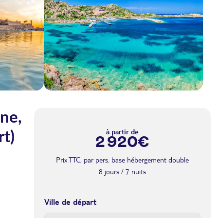
ane,
à partir de
rt)
2 920€
Prix TTC, par pers. base hébergement double
8 jours / 7 nuits
Ville de départ