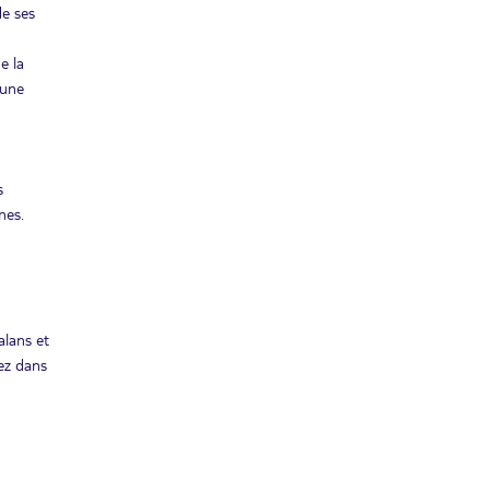
de ses
e la
 une
s
nes.
alans et
rez dans