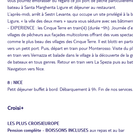
vous pourrez embrasser du regard ce joli port de pêche particulièreme
bateau à Santa Margherita Ligure et déjeuner au restaurant.
L’après-midi, arrêt à Sestri Levante, qui occupe un site privilégié à la 
Ligure, « la ville des deux mers » saura vous séduire avec ses bâtimen
- EXPERIENCE : les Cinque Terre en train(4) (durée ~9h). Journée d’
villages de pêcheurs aux façades multicolores offrant des vues spectac
comme le plus beau des villages des Cinque Terre. Il est blotti en pa
vers un petit port. Puis, départ en train pour Monterosso. Visite du p
en train vers Vernazza et balade dans le village à la découverte de l
de bateaux en tous genres. Retour en train vers La Spezia puis au bat
Navigation vers Nice.
8 : NICE
Petit déjeuner buffet à bord. Débarquement à 9h. Fin de nos services.
Croisi+
LES PLUS CROISIEUROPE
Pension complète - BOISSONS INCLUSES
aux repas et au bar