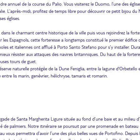
adre annuel de la course du Palio. Vous visiterez le Duomo, l’une des églis
lie. L’après-midi, profitez de temps libre pour découvrir ce petit bijou d
es églises.
s le charmant centre historique de la ville puis vous rejoindrez la forte
 les Espagnols, cette forteresse a longtemps constitué le premier édifice d
les et italiennes ont afflué à Porto Santo Stefano pour s’y installer. Dura
mieux résister aux attaques des navires britanniques. Du haut de la fortere
euses tours de guet.
réserve naturelle protégée de la Dune Feniglia, entre la lagune d'Orbetello e
ntre lis marin, genévrier, hélichryse, tamaris et romarin.
rgade de Santa Margherita Ligure située au fond d’une baie et au milieu d
dé de palmiers. Notre itinéraire se poursuit par une promenade en bateau
au vous permettra d’avoir l’une des plus belles vues de Portofino. Depuis 