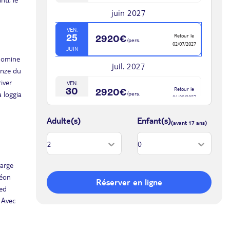
juin 2027
VEN.
Retour le
25
2920€
/pers.
02/07/2027
JUIN
 domine
juil. 2027
onze du
iver
VEN.
Retour le
30
2920€
a loggia
/pers.
06/08/2027
JUIL.
août 2027
Adulte(s)
Enfant(s)
VEN.
Retour le
27
2920€
/pers.
03/09/2027
AOÛT
large
sept. 2027
léon
Réserver en ligne
ied
VEN.
Retour le
24
2920€
. Avec
/pers.
01/10/2027
SEPT.