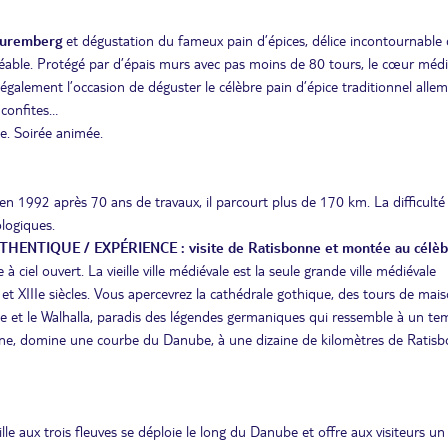
Nuremberg
et dégustation du fameux pain d’épices, délice incontournable 
 agréable. Protégé par d’épais murs avec pas moins de 80 tours, le cœur méd
également l’occasion de déguster le célèbre pain d’épice traditionnel alle
 confites…
e. Soirée animée.
 1992 après 70 ans de travaux, il parcourt plus de 170 km. La difficulté 
ologiques.
AUTHENTIQUE / EXPÉRIENCE : visite de Ratisbonne et montée au célè
ciel ouvert. La vieille ville médiévale est la seule grande ville médiévale
et XIIIe siècles. Vous apercevrez la cathédrale gothique, des tours de mai
e et le Walhalla, paradis des légendes germaniques qui ressemble à un te
ne, domine une courbe du Danube, à une dizaine de kilomètres de Ratisb
ille aux trois fleuves se déploie le long du Danube et offre aux visiteurs un