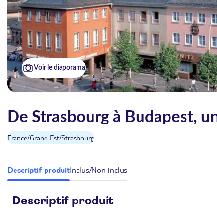
Voir le diaporama
De Strasbourg à Budapest, u
France
/
Grand Est
/
Strasbourg
Descriptif produit
Inclus/Non inclus
Descriptif produit