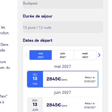
Durée de séjour
 les
ncfort.
Dates de départ
. Dans
ille
mai
juin
sept.
2027
2027
2027
ture
mai 2027
wer, du
JEU.
Retour le
13
2845€
/pers.
25/05/2027
MAI
juin 2027
Main"
DIM.
s à
Retour le
13
2845€
/pers.
25/06/2027
JUIN