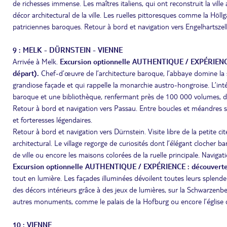
de richesses immense. Les maîtres italiens, qui ont reconstruit la ville
décor architectural de la ville. Les ruelles pittoresques comme la Höllga
patriciennes baroques. Retour à bord et navigation vers Engelhartszel
9 : MELK - DÜRNSTEIN - VIENNE
Arrivée à Melk.
Excursion optionnelle AUTHENTIQUE / EXPÉRIENCE :
départ).
Chef-d’œuvre de l’architecture baroque, l’abbaye domine la s
grandiose façade et qui rappelle la monarchie austro-hongroise. L’inté
baroque et une bibliothèque, renfermant près de 100 000 volumes, d
Retour à bord et navigation vers Passau. Entre boucles et méandres s’
et forteresses légendaires.
Retour à bord et navigation vers Dürnstein. Visite libre de la petite
architectural. Le village regorge de curiosités dont l’élégant clocher b
de ville ou encore les maisons colorées de la ruelle principale. Navigat
Excursion optionnelle AUTHENTIQUE / EXPÉRIENCE : découverte 
tout en lumière. Les façades illuminées dévoilent toutes leurs splend
des décors intérieurs grâce à des jeux de lumières, sur la Schwarzen
autres monuments, comme le palais de la Hofburg ou encore l’église d
10 : VIENNE