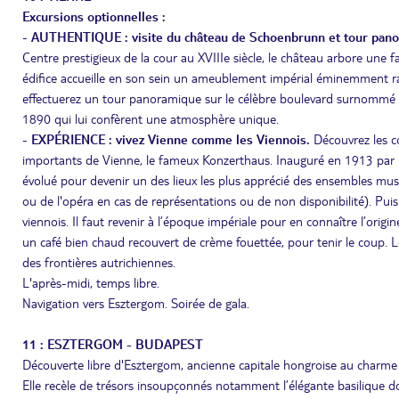
Excursions optionnelles :
-
AUTHENTIQUE : visite du château de Schoenbrunn
et tour pan
Centre prestigieux de la cour au XVIIIe siècle, le château arbore une
édifice accueille en son sein un ameublement impérial éminemment raff
effectuerez un tour panoramique sur le célèbre boulevard surnommé 
1890 qui lui confèrent une atmosphère unique.
-
EXPÉRIENCE : vivez Vienne comme les Viennois.
Découvrez les c
importants de Vienne, le fameux Konzerthaus. Inauguré en 1913 par l’
évolué pour devenir un des lieux les plus apprécié des ensembles musi
ou de l'opéra en cas de représentations ou de non disponibilité). Puis
viennois. Il faut revenir à l’époque impériale pour en connaître l’orig
un café bien chaud recouvert de crème fouettée, pour tenir le coup. 
des frontières autrichiennes.
L'après-midi, temps libre.
Navigation vers Esztergom. Soirée de gala.
11 : ESZTERGOM - BUDAPEST
Découverte libre d'Esztergom, ancienne capitale hongroise au charme i
Elle recèle de trésors insoupçonnés notamment l’élégante basilique d