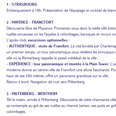
1 : STRASBOURG
Embarquement à 18h. Présentation de l'équipage et cocktail de bienv
2 : MAYENCE - FRANCFORT
Découverte libre de Mayence. Promenez-vous dans la vieille ville pitto
ruelles sinueuses où les façades à colombages, baroques et rococo on
L'après-midi,
excursions optionnelles :
- AUTHENTIQUE : visite de Francfort.
La cité fondée par Charlemagn
un premier temps, un tour panoramique vous révèlera les principaux mo
ville où le Römerberg rappelle le passé médiéval de la ville.
-
EXPÉRIENCE : tour panoramique et montée à la Main Tower.
L’un
moderne donne au centre-ville de Francfort une allure fascinante. Pour
haut de ses 200 mètres, offre un panorama grandiose sur la ville.
Retour à bord. Navigation de nuit vers Miltenberg.
3 : MILTENBERG - WERTHEIM
Tôt le matin, arrivée à Miltenberg. Découverte de cette charmante vil
se contemple au gré de ses ruelles au charme certain, ses puits en gr
colombages.