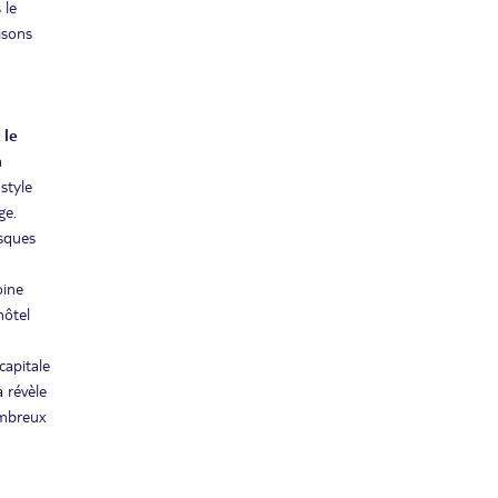
 le
aisons
 le
a
style
ge.
esques
oine
hôtel
capitale
 révèle
ombreux