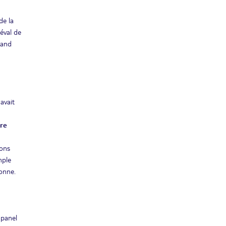
de la
iéval de
mand
avait
bre
sons
mple
onne.
 panel