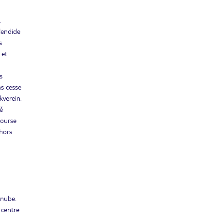
.
lendide
s
 et
s
ns cesse
kverein,
é
course
 hors
anube.
 centre