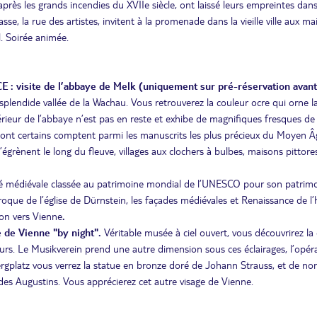
 après les grands incendies du XVIIe siècle, ont laissé leurs empreintes dans
sse, la rue des artistes, invitent à la promenade dans la vieille ville aux m
l. Soirée animée.
 visite de l’abbaye de Melk (uniquement sur pré-réservation avant
plendide vallée de la Wachau. Vous retrouverez la couleur ocre qui orne l
rieur de l’abbaye n’est pas en reste et exhibe de magnifiques fresques de 
ont certains comptent parmi les manuscrits les plus précieux du Moyen Â
égrènent le long du fleuve, villages aux clochers à bulbes, maisons pittor
 cité médiévale classée au patrimoine mondial de l’UNESCO pour son patrim
aroque de l’église de Dürnstein, les façades médiévales et Renaissance de l’
ion vers Vienne
.
de Vienne "by night".
Véritable musée à ciel ouvert, vous découvrirez la 
eurs. Le Musikverein prend une autre dimension sous ces éclairages, l’opéra
bergplatz vous verrez la statue en bronze doré de Johann Strauss, et de n
es Augustins. Vous apprécierez cet autre visage de Vienne.