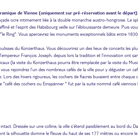
oramique de Vienne (uniquement sur pré-réservation avant le départ)
 façade ocre intimement liée à la double monarchie austro-hongroise. Le sp
iné et l’esprit des Habsbourg veille sur l’éblouissante demeure. Puis vou
"le Ring". Vous apercevrez les monuments exceptionnels bâtis entre 1830
oulisses du Konzerthaus. Vous découvrirez un des lieux de concerts les plu
empereur François Joseph, depuis lors la tradition et l’innovation ont sa
caux (la visite du Konzerthaus pourra être remplacée par la visite du Musi
 vous rejoindrez l’un des nombreux cafés de la ville pour y déguster un caf
ine. Lors des hivers rigoureux, les cochers de fiacres buvaient entre chaque 
Le "café des cochers ou Einspänner " fut par la suite nommé café viennois
ntact. Dressée sur une colline, la ville s’étend paisiblement au bord du D
ont la silhouette domine le fleuve du haut de ses 177 mètres ou encore le