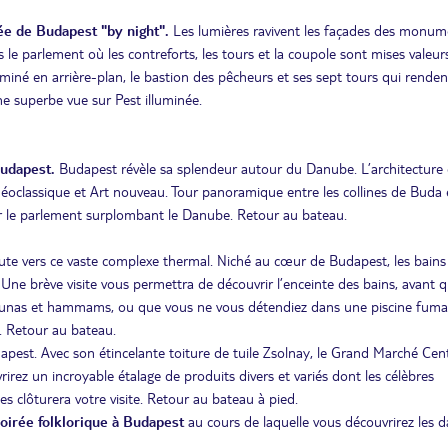
e de Budapest "by night".
Les lumières ravivent les façades des monum
 le parlement où les contreforts, les tours et la coupole sont mises valeur
uminé en arrière-plan, le bastion des pêcheurs et ses sept tours qui renden
e superbe vue sur Pest illuminée.
Budapest.
Budapest révèle sa splendeur autour du Danube. L’architecture
 néoclassique et Art nouveau. Tour panoramique entre les collines de Buda e
rer le parlement surplombant le Danube. Retour au bateau.
ute vers ce vaste complexe thermal. Niché au cœur de Budapest, les bains
 Une brève visite vous permettra de découvrir l’enceinte des bains, avant 
s saunas et hammams, ou que vous ne vous détendiez dans une piscine fuma
e. Retour au bateau.
apest. Avec son étincelante toiture de tuile Zsolnay, le Grand Marché Cen
rirez un incroyable étalage de produits divers et variés dont les célèbres
es clôturera votre visite. Retour au bateau à pied.
irée folklorique à Budapest
au cours de laquelle vous découvrirez les 