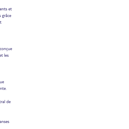
ents et
s grâce
t
 conçue
t les
que
nte.
tral de
danses