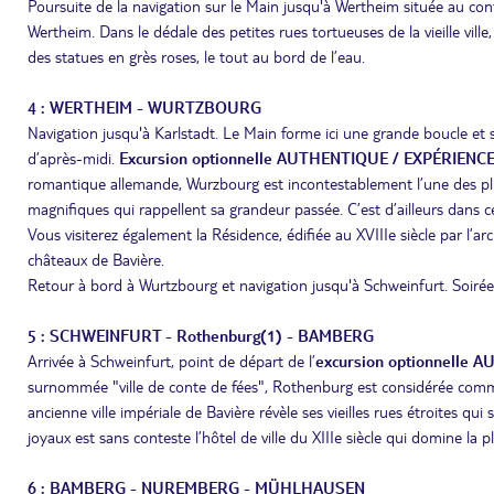
Poursuite de la navigation sur le Main jusqu'à Wertheim située au conf
Wertheim. Dans le dédale des petites rues tortueuses de la vieille vil
des statues en grès roses, le tout au bord de l’eau.
4 : WERTHEIM - WURTZBOURG
Navigation jusqu'à Karlstadt. Le Main forme ici une grande boucle et si
d’après-midi.
Excursion
optionnelle AUTHENTIQUE / EXPÉRIENCE : 
romantique allemande, Wurzbourg est incontestablement l’une des plus b
magnifiques qui rappellent sa grandeur passée. C’est d’ailleurs dans c
Vous visiterez également la Résidence, édifiée au XVIIIe siècle par l
châteaux de Bavière.
Retour à bord à Wurtzbourg et navigation jusqu'à Schweinfurt. Soiré
5 : SCHWEINFURT - Rothenburg(1) - BAMBERG
Arrivée à Schweinfurt, point de départ de l’
excursion optionnelle A
surnommée "ville de conte de fées", Rothenburg est considérée comme 
ancienne ville impériale de Bavière révèle ses vieilles rues étroites 
joyaux est sans conteste l’hôtel de ville du XIIIe siècle qui domine l
6 : BAMBERG - NUREMBERG - MÜHLHAUSEN