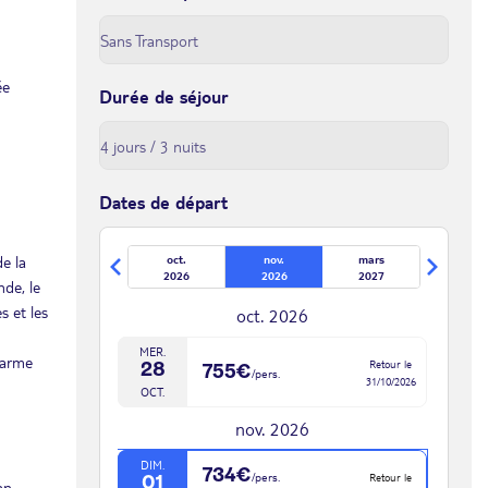
ée
Durée de séjour
Dates de départ
de la
oct.
nov.
mars
2026
2026
2027
nde, le
s et les
oct. 2026
MER.
harme
Retour le
28
755€
/pers.
31/10/2026
OCT.
nov. 2026
DIM.
734€
/pers.
Retour le
01
an,