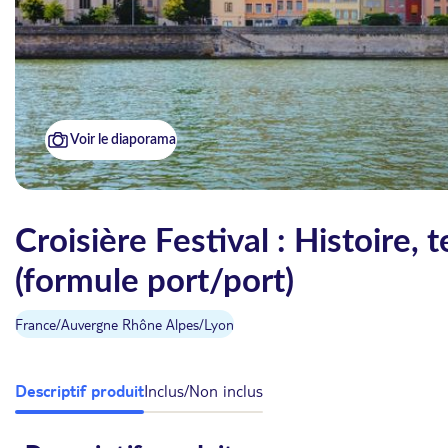
Voir le diaporama
Croisière Festival : Histoire, 
(formule port/port)
France
/
Auvergne Rhône Alpes
/
Lyon
Descriptif produit
Inclus/Non inclus