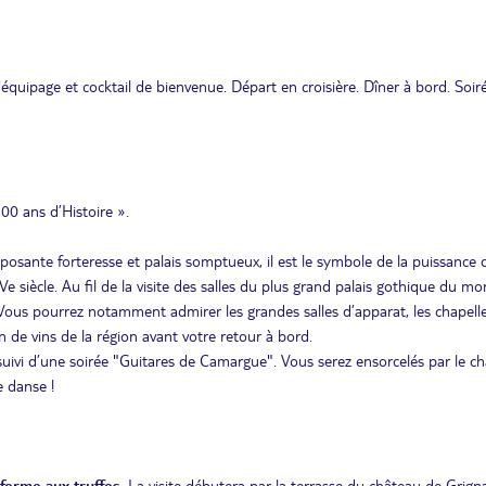
équipage et cocktail de bienvenue. Départ en croisière. Dîner à bord. Soir
500 ans d’Histoire ».
mposante forteresse et palais somptueux, il est le symbole de la puissance 
e siècle. Au fil de la visite des salles du plus grand palais gothique du mo
ux. Vous pourrez notamment admirer les grandes salles d’apparat, les chapelle
de vins de la région avant votre retour à bord.
s suivi d’une soirée "Guitares de Camargue". Vous serez ensorcelés par le c
e danse !
 ferme aux truffes
. La visite débutera par la terrasse du château de Grign