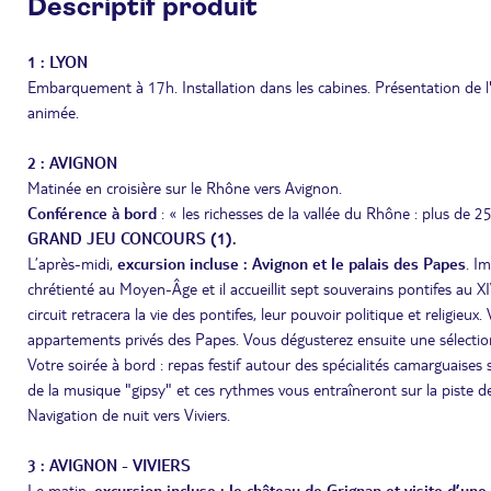
Descriptif produit
1 : LYON
Embarquement à 17h. Installation dans les cabines. Présentation de l'
animée.
2 : AVIGNON
Matinée en croisière sur le Rhône vers Avignon.
Conférence à bord
: « les richesses de la vallée du Rhône : plus de 2
GRAND JEU CONCOURS (1).
L’après-midi,
excursion incluse : Avignon et le palais des Papes
. I
chrétienté au Moyen-Âge et il accueillit sept souverains pontifes au XIV
circuit retracera la vie des pontifes, leur pouvoir politique et religie
appartements privés des Papes. Vous dégusterez ensuite une sélection 
Votre soirée à bord : repas festif autour des spécialités camarguaise
de la musique "gipsy" et ces rythmes vous entraîneront sur la piste d
Navigation de nuit vers Viviers.
3 : AVIGNON - VIVIERS
Le matin,
excursion incluse : le château de Grignan et visite d’une