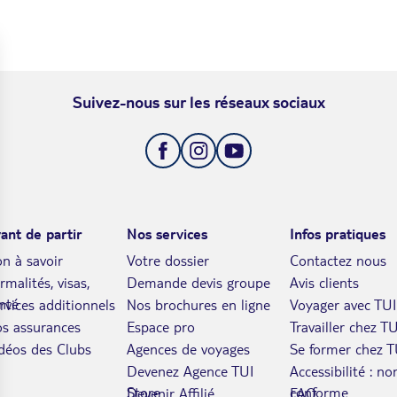
Suivez-nous sur les réseaux sociaux
ant de partir
Nos services
Infos pratiques
n à savoir
Votre dossier
Contactez nous
rmalités, visas,
Demande devis groupe
Avis clients
nté
rvices additionnels
Nos brochures en ligne
Voyager avec TUI
s assurances
Espace pro
Travailler chez TU
déos des Clubs
Agences de voyages
Se former chez T
Devenez Agence TUI
Accessibilité : no
Store
conforme
Devenir Affilié
FAQ