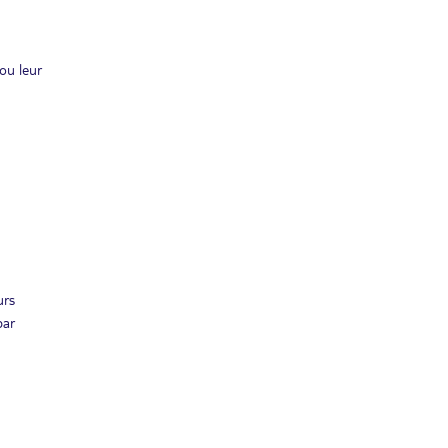
ou leur
urs
par