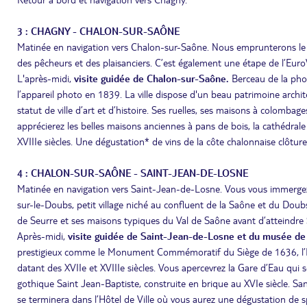
3 : CHAGNY - CHALON-SUR-SAÔNE
Matinée en navigation vers Chalon-sur-Saône. Nous emprunterons le c
des pêcheurs et des plaisanciers. C’est également une étape de l’Euro
L'après-midi,
visite guidée de Chalon-sur-Saône.
Berceau de la phot
l’appareil photo en 1839. La ville dispose d'un beau patrimoine archit
statut de ville d’art et d’histoire. Ses ruelles, ses maisons à colomb
apprécierez les belles maisons anciennes à pans de bois, la cathédral
XVIIIe siècles. Une dégustation* de vins de la côte chalonnaise clôturera
4 : CHALON-SUR-SAÔNE - SAINT-JEAN-DE-LOSNE
Matinée en navigation vers Saint-Jean-de-Losne. Vous vous immergez
sur-le-Doubs, petit village niché au confluent de la Saône et du Doubs
de Seurre et ses maisons typiques du Val de Saône avant d’atteindre
Après-midi,
visite guidée de Saint-Jean-de-Losne et du musée de l
prestigieux comme le Monument Commémoratif du Siège de 1636, l’Hôt
datant des XVIIe et XVIIIe siècles. Vous apercevrez la Gare d’Eau qui ser
gothique Saint Jean-Baptiste, construite en brique au XVIe siècle. Sans 
se terminera dans l’Hôtel de Ville où vous aurez une dégustation de s