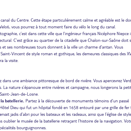
anal du Centre. Cette étape particulièrement calme et agréable est le d
Velo6, vous pourrez à tout moment faire du vélo le long du canal.
ographie, c’est dans cette ville que l’ingénieur français Nicéphore Niepce 
ectural. C’est grâce au quartier de la citadelle que Chalon-sur-Saône doit 
ages et ses nombreuses tours donnent à la ville un charme d’antan. Vous
e Saint-Vincent de style roman et gothique, les demeures classiques des XV
 la visite.
 dans une ambiance pittoresque de bord de rivière. Vous apercevrez Ver
. La nature s’épanouie entre rivières et campagne, nous longerons la petite
 Saint-Jean-de-Losne.
a batellerie.
Partez à la découverte de monuments témoins d’un passé
el Dieu qui fut un hôpital fondé en 1658 entouré par une grille de fer 
vait jadis d’abri pour les bateaux et les radeaux, ainsi que l’église de styl
oublier le musée de la batellerie retraçant l’histoire de la navigation. Votr
pécialités bourguignonnes.