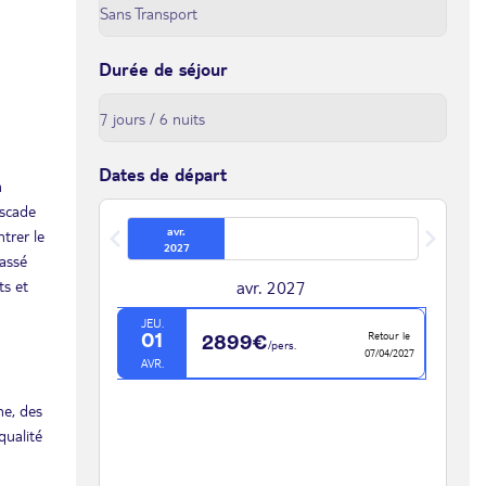
Durée de séjour
Dates de départ
m
ascade
avr.
trer le
2027
lassé
ts et
avr. 2027
JEU.
Retour le
01
2899€
/pers.
07/04/2027
AVR.
ne, des
qualité