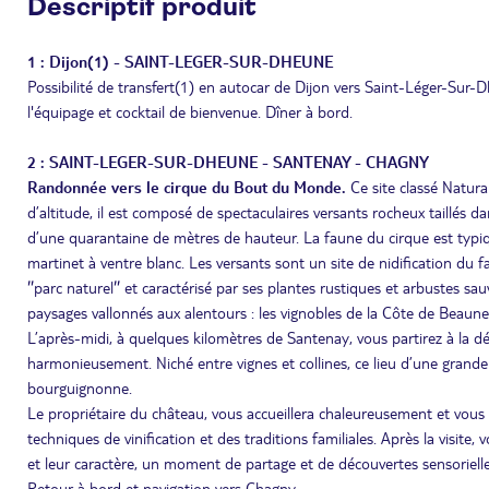
Descriptif produit
1 : Dijon(1) - SAINT-LEGER-SUR-DHEUNE
Possibilité de transfert(1) en autocar de Dijon vers Saint-Léger-Su
l'équipage et cocktail de bienvenue. Dîner à bord.
2 : SAINT-LEGER-SUR-DHEUNE - SANTENAY - CHAGNY
Randonnée vers le cirque du Bout du Monde.
Ce site classé Natur
d’altitude, il est composé de spectaculaires versants rocheux taillés d
d’une quarantaine de mètres de hauteur. La faune du cirque est typi
martinet à ventre blanc. Les versants sont un site de nidification du f
″parc naturel″ et caractérisé par ses plantes rustiques et arbustes s
paysages vallonnés aux alentours : les vignobles de la Côte de Beaune, 
L’après-midi, à quelques kilomètres de Santenay, vous partirez à la déc
harmonieusement. Niché entre vignes et collines, ce lieu d’une grande r
bourguignonne.
Le propriétaire du château, vous accueillera chaleureusement et vous gui
techniques de vinification et des traditions familiales. Après la visite
et leur caractère, un moment de partage et de découvertes sensorielle
Retour à bord et navigation vers Chagny.