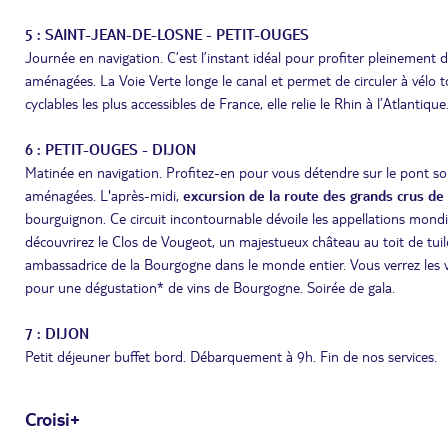
5 : SAINT-JEAN-DE-LOSNE - PETIT-OUGES
Journée en navigation. C’est l’instant idéal pour profiter pleinemen
aménagées. La Voie Verte longe le canal et permet de circuler à vélo tout
cyclables les plus accessibles de France, elle relie le Rhin à l’Atlantique
6 : PETIT-OUGES - DIJON
Matinée en navigation. Profitez-en pour vous détendre sur le pont so
aménagées. L'après-midi,
excursion de la route des grands crus d
bourguignon. Ce circuit incontournable dévoile les appellations mond
découvrirez le Clos de Vougeot, un majestueux château au toit de tuiles
ambassadrice de la Bourgogne dans le monde entier. Vous verrez les vieu
pour une dégustation* de vins de Bourgogne. Soirée de gala.
7 : DIJON
Petit déjeuner buffet bord. Débarquement à 9h. Fin de nos services.
Croisi+