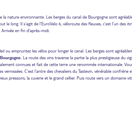
t de la nature environnante. Les berges du canal de Bourgogne sont agréab
 le long. Il s’agit de l’EuroVelo 6, véloroute des fleuves, c’est l’un des iti
. Arrivée en fin d'après-midi.
leil ou empruntez les vélos pour longer le canal. Les berges sont agréabl
e Bourgogne.
La route des vins traverse la partie la plus prestigieuse du vi
ialement connues et fait de cette terre une renommée internationale. Vou
 vernissées. C’est l’antre des chevaliers du Tastevin, vénérable confrérie e
x pressoirs, la cuverie et le grand cellier. Puis route vers un domaine vit