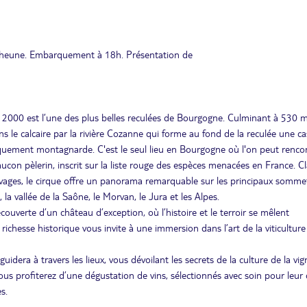
r-Dheune. Embarquement à 18h. Présentation de
a 2000 est l’une des plus belles reculées de Bourgogne. Culminant à 530 
ans le calcaire par la rivière Cozanne qui forme au fond de la reculée une c
quement montagnarde. C'est le seul lieu en Bourgogne où l'on peut rencon
aucon pèlerin, inscrit sur la liste rouge des espèces menacées en France. C
auvages, le cirque offre un panorama remarquable sur les principaux somme
la vallée de la Saône, le Morvan, le Jura et les Alpes.
ouverte d’un château d’exception, où l’histoire et le terroir se mêlent
ichesse historique vous invite à une immersion dans l’art de la viticulture
dera à travers les lieux, vous dévoilant les secrets de la culture de la vig
, vous profiterez d’une dégustation de vins, sélectionnés avec soin pour leur 
s.