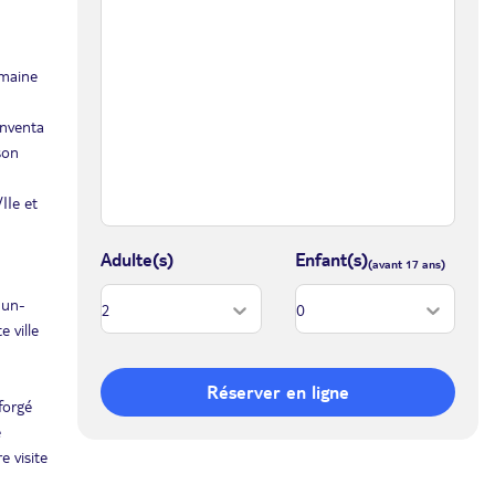
omaine
inventa
son
IIe et
Adulte(s)
Enfant(s)
dun-
 ville
Réserver en ligne
forgé
e
e visite