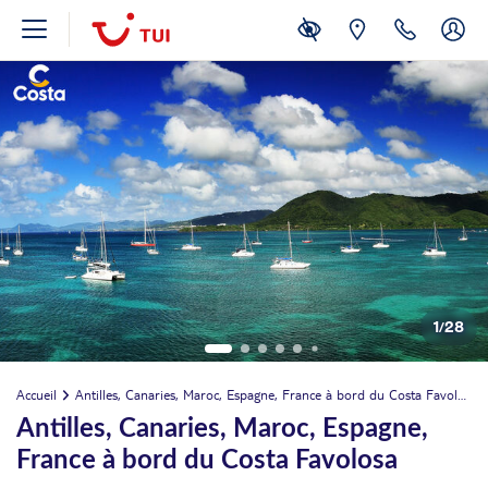
1
/
28
Accueil
Antilles, Canaries, Maroc, Espagne, France à bord du Costa Favolosa
Antilles, Canaries, Maroc, Espagne,
France à bord du Costa Favolosa