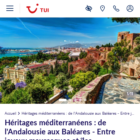
1
/
11
Accueil
Héritages méditerranéens : de l'Andalousie aux Baléares - Entre joyaux mauresques et îles enchanteresses
Héritages méditerranéens : de
l'Andalousie aux Baléares - Entre