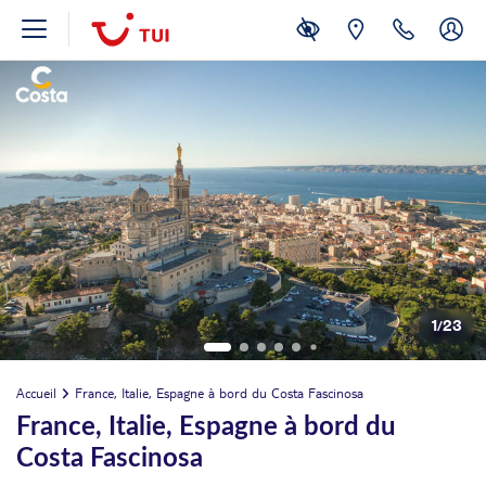
1
/
23
Accueil
France, Italie, Espagne à bord du Costa Fascinosa
France, Italie, Espagne à bord du
Costa Fascinosa