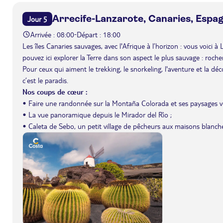
Arrecife-Lanzarote, Canaries, Espa
Jour 5
Arrivée : 08:00
Départ : 18:00
-
Les îles Canaries sauvages, avec l'Afrique à l’horizon : vous voici à
pouvez ici explorer la Terre dans son aspect le plus sauvage : roche
Pour ceux qui aiment le trekking, le snorkeling, l'aventure et la dé
c’est le paradis.
Nos coups de cœur :
• Faire une randonnée sur la Montaña Colorada et ses paysages v
• La vue panoramique depuis le Mirador del Rìo ;
• Caleta de Sebo, un petit village de pêcheurs aux maisons blanche