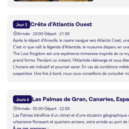
Crête d'Atlantis Ouest
Jour 5
Arrivée : 20:00
Départ : 21:00
-
Après le départ d'Arrecife, le navire navigue vers Atlantis Crest,
C'est ici que naît la légende d'Atlantide, le royaume disparu en une
The Lost Kingdom est une expérience immersive inspirée de ce m
prend forme. Pendant un instant, l'Atlantide réémerge et vous êtes 
L’horaire est indicatif et pourrait varier. En cas de conditions mét
suspendue. Une fois à bord, nous vous conseillons de consulter n
Las Palmas de Gran, Canaries, Esp
Jours 6
Arrivée : 05:00
Départ : 22:00
-
Las Palmas bénéficie d’un climat et d’une situation géographique q
urbanisme florissant et quartiers anciens, votre arrivée au port 
À ne pas manquer :