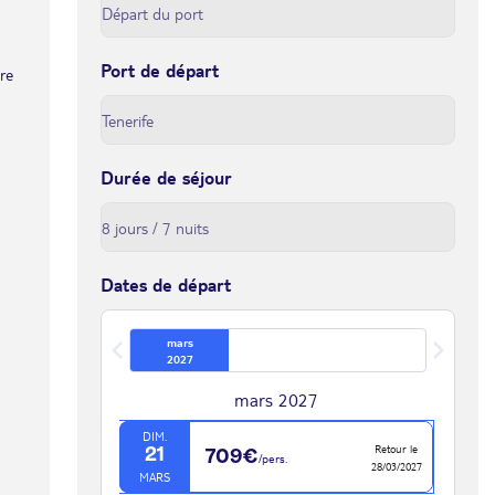
Port de départ
tre
Durée de séjour
Dates de départ
mars
2027
mars 2027
DIM.
Retour le
21
709€
/pers.
28/03/2027
MARS