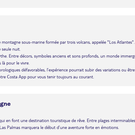
 une montagne sous-marine formée par trois volcans, appelée "Los Atlantes".
 seule nuit.
ythe. Entre décors, symboles anciens et sons profonds, un monde immerg
là pour le vivre.
éorologiques défavorables, l’expérience pourrait subir des variations ou être
otre Costa App pour vous tenir toujours au courant.
agne
ui en font une destination touristique de rêve. Entre plages interminables
de Las Palmas marquera le début d’une aventure forte en émotions.