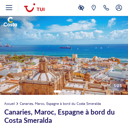
1
/
25
Accueil
Canaries, Maroc, Espagne à bord du Costa Smeralda
Canaries, Maroc, Espagne à bord du
Costa Smeralda