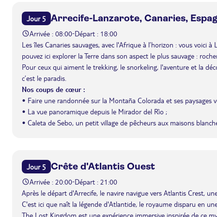
Arrecife-Lanzarote, Canaries, Espa
Jour 5
Arrivée : 08:00
Départ : 18:00
-
Les îles Canaries sauvages, avec l'Afrique à l’horizon : vous voici à
pouvez ici explorer la Terre dans son aspect le plus sauvage : roche
Pour ceux qui aiment le trekking, le snorkeling, l'aventure et la dé
c’est le paradis.
Nos coups de cœur :
• Faire une randonnée sur la Montaña Colorada et ses paysages v
• La vue panoramique depuis le Mirador del Rìo ;
• Caleta de Sebo, un petit village de pêcheurs aux maisons blanche
Crête d'Atlantis Ouest
Jour 5
Arrivée : 20:00
Départ : 21:00
-
Après le départ d'Arrecife, le navire navigue vers Atlantis Crest,
C'est ici que naît la légende d'Atlantide, le royaume disparu en une
The Lost Kingdom est une expérience immersive inspirée de ce m