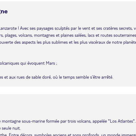
gne
 Lanzarote ! Avec ses paysages sculptés par le vent et ses cratères secrets, 
rs, plages, volcans, montagnes et plaines salées, lacs et routes souterraine
couverte des aspects les plus sublimes et les plus viscéraux de notre planèt
olcaniques qui évoquent Mars ;
s et aux rues de sable doré, où le temps semble s’être arrêté.
 une montagne sous-marine formée par trois volcans, appelée "Los Atlantes".
 seule nuit.
ythe. Entre décors, symboles anciens et sons profonds, un monde immerg