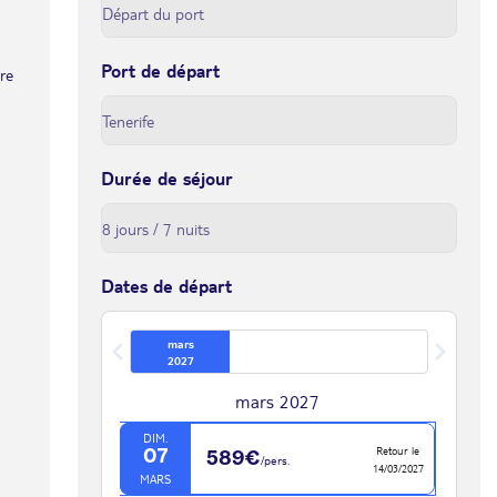
Port de départ
tre
Durée de séjour
Dates de départ
mars
2027
mars 2027
DIM.
Retour le
07
589€
/pers.
14/03/2027
MARS