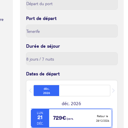
Port de départ
tre
Durée de séjour
Dates de départ
déc.
2026
déc. 2026
LUN.
Retour le
21
729€
/pers.
28/12/2026
DÉC.