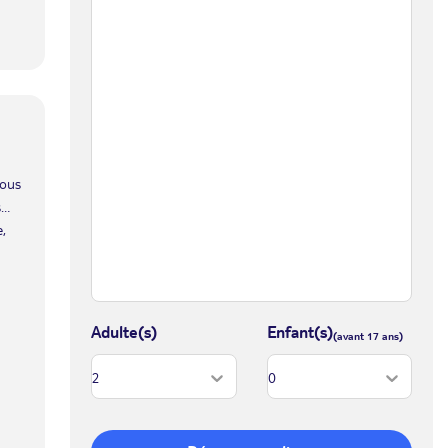
vous
s…
e,
Adulte(s)
Enfant(s)