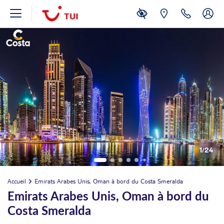
1
/
24
Accueil
Emirats Arabes Unis, Oman à bord du Costa Smeralda
Emirats Arabes Unis, Oman à bord du
Costa Smeralda