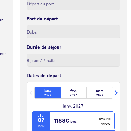
Port de départ
tre
Durée de séjour
ns :
Dates de départ
janv.
févr.
mars
2027
2027
2027
janv. 2027
JEU.
Retour le
07
1188€
/pers.
14/01/2027
JANV.