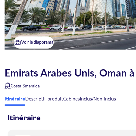
Voir le diaporama
Emirats Arabes Unis, Oman à
Costa Smeralda
Itinéraire
Descriptif produit
Cabines
Inclus/Non inclus
Itinéraire