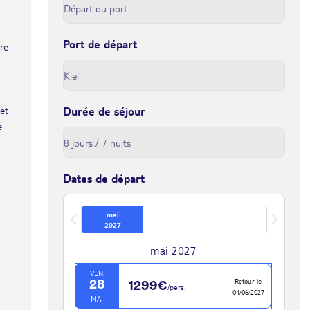
Port de départ
tre
et
Durée de séjour
e
Dates de départ
mai
2027
mai 2027
VEN.
Retour le
28
1299€
/pers.
04/06/2027
MAI