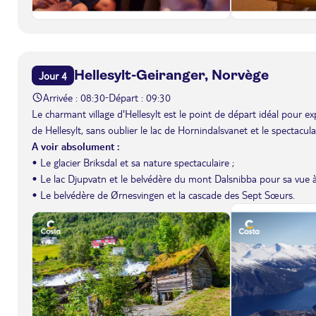
Hellesylt-Geiranger, Norvège
Jour 4
Arrivée : 08:30
Départ : 09:30
-
Le charmant village d'Hellesylt est le point de départ idéal pour e
de Hellesylt, sans oublier le lac de Hornindalsvanet et le spectacula
A voir absolument :
• Le glacier Briksdal et sa nature spectaculaire ;
• Le lac Djupvatn et le belvédère du mont Dalsnibba pour sa vue à 
• Le belvédère de Ørnesvingen et la cascade des Sept Sœurs.