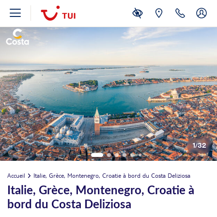
1
/
32
Accueil
Italie, Grèce, Montenegro, Croatie à bord du Costa Deliziosa
Italie, Grèce, Montenegro, Croatie à
bord du Costa Deliziosa