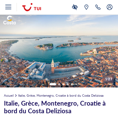
1
/
27
Accueil
Italie, Grèce, Montenegro, Croatie à bord du Costa Deliziosa
Italie, Grèce, Montenegro, Croatie à
bord du Costa Deliziosa