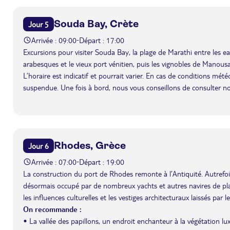
Souda Bay, Crète
Jour 5
Arrivée : 09:00
Départ : 17:00
-
Excursions pour visiter Souda Bay, la plage de Marathi entre les eau
arabesques et le vieux port vénitien, puis les vignobles de Manousa
L’horaire est indicatif et pourrait varier. En cas de conditions mét
suspendue. Une fois à bord, nous vous conseillons de consulter n
Rhodes, Grèce
Jour 6
Arrivée : 07:00
Départ : 19:00
-
La construction du port de Rhodes remonte à l’Antiquité. Autrefois 
désormais occupé par de nombreux yachts et autres navires de plai
les influences culturelles et les vestiges architecturaux laissés par
On recommande :
• La vallée des papillons, un endroit enchanteur à la végétation lux