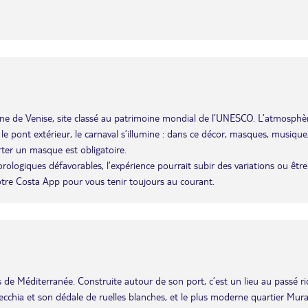
agune de Venise, site classé au patrimoine mondial de l’UNESCO. L’atmosphè
r le pont extérieur, le carnaval s’illumine : dans ce décor, masques, musique
rter un masque est obligatoire.
éorologiques défavorables, l’expérience pourrait subir des variations ou être
otre Costa App pour vous tenir toujours au courant.
les de Méditerranée. Construite autour de son port, c’est un lieu au passé r
i Vecchia et son dédale de ruelles blanches, et le plus moderne quartier Mura