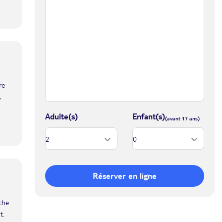
re
,
Adulte(s)
Enfant(s)
Réserver en ligne
iche
t.