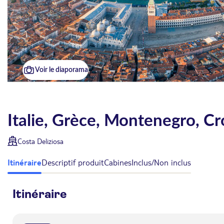
Voir le diaporama
Italie, Grèce, Montenegro, Cr
Costa Deliziosa
Itinéraire
Descriptif produit
Cabines
Inclus/Non inclus
Itinéraire