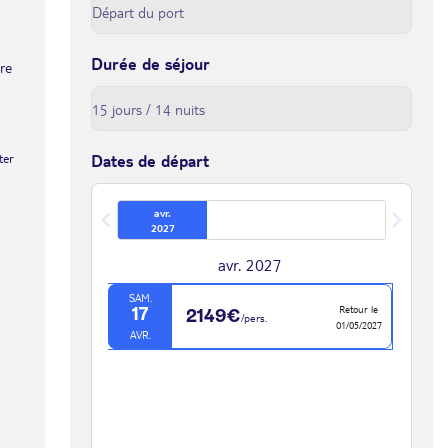
Durée de séjour
tre
ter
Dates de départ
avr.
2027
avr. 2027
SAM.
Retour le
17
2149€
/pers.
01/05/2027
AVR.