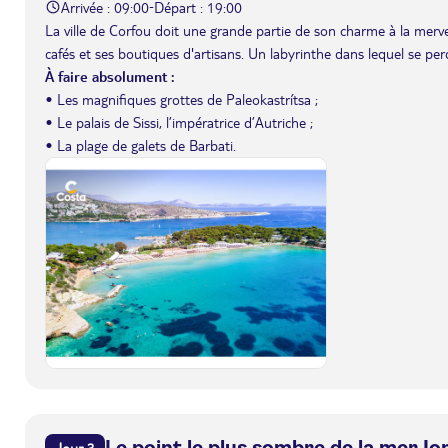
Arrivée : 09:00
Départ : 19:00
-
La ville de Corfou doit une grande partie de son charme à la merveill
cafés et ses boutiques d'artisans. Un labyrinthe dans lequel se per
À faire absolument :
• Les magnifiques grottes de Paleokastrítsa ;
• Le palais de Sissi, l’impératrice d’Autriche ;
• La plage de galets de Barbati.
Le point le plus sombre de la mer Io
Jour 3