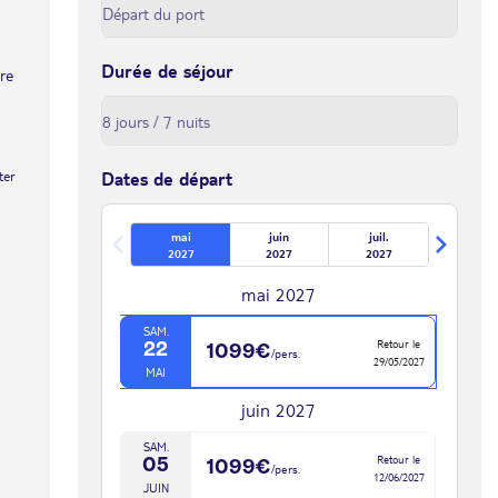
Durée de séjour
tre
ter
Dates de départ
mai
juin
juil.
2027
2027
2027
mai 2027
SAM.
Retour le
22
1099€
/pers.
29/05/2027
MAI
juin 2027
SAM.
Retour le
05
1099€
/pers.
12/06/2027
JUIN