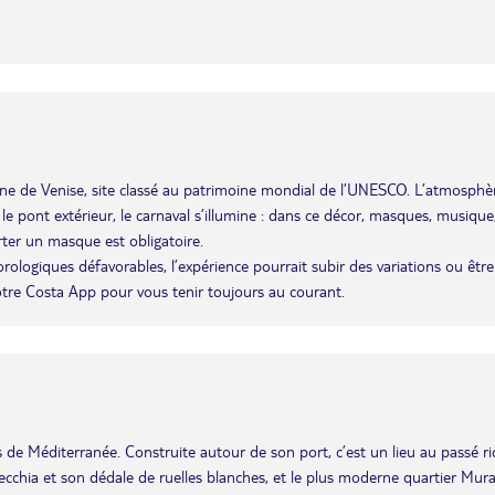
agune de Venise, site classé au patrimoine mondial de l’UNESCO. L’atmosphè
r le pont extérieur, le carnaval s’illumine : dans ce décor, masques, musique
rter un masque est obligatoire.
éorologiques défavorables, l’expérience pourrait subir des variations ou être
otre Costa App pour vous tenir toujours au courant.
les de Méditerranée. Construite autour de son port, c’est un lieu au passé r
i Vecchia et son dédale de ruelles blanches, et le plus moderne quartier Mura