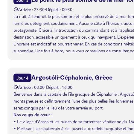
Arrivée : 23:30
Départ : 00:30
-
La nuit, à l’endroit le plus sombre et le plus préservé de la mer Ioni
lumières s’éteignent soudainement. Aucune côte à l’horizon, aucune l
protagoniste. Grâce à l’introduction du commandant et à l’applicatio
destination, accessible uniquement à ceux qui naviguent. L’expéri
L’horaire est indicatif et pourrait varier. En cas de conditions mét
suspendue. Une fois à bord, nous vous conseillons de consulter n
Argostóli-Céphalonie, Grèce
Jour 4
Arrivée : 08:00
Départ : 16:00
-
Bienvenue dans la capitale de l’île grecque de Céphalonie : Argostól
montagneuse et définitivement l’une des plus belles îles Ionienne
serez conquis par le lieu dès votre arrivée au port.
Nos coups de cœur :
• Le village d’Assos et les ruines de sa forteresse vénitienne du 16e
• Melissani, lac souterrain à ciel ouvert aux reflets turquoise et ind