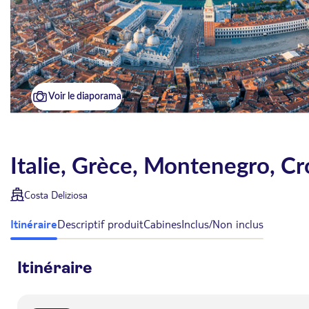
Voir le diaporama
Italie, Grèce, Montenegro, Cr
Costa Deliziosa
Itinéraire
Descriptif produit
Cabines
Inclus/Non inclus
Itinéraire