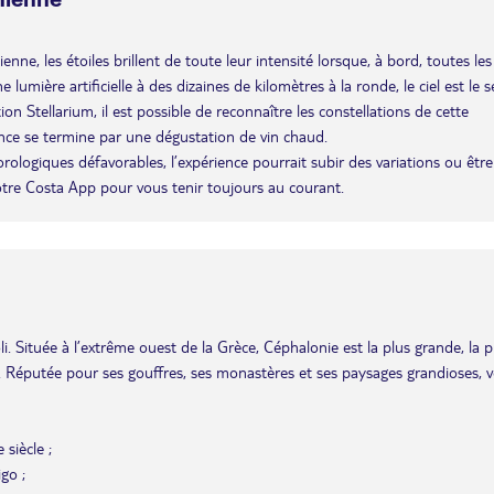
enne, les étoiles brillent de toute leur intensité lorsque, à bord, toutes les
umière artificielle à des dizaines de kilomètres à la ronde, le ciel est le s
n Stellarium, il est possible de reconnaître les constellations de cette
ence se termine par une dégustation de vin chaud.
éorologiques défavorables, l’expérience pourrait subir des variations ou être
otre Costa App pour vous tenir toujours au courant.
i. Située à l’extrême ouest de la Grèce, Céphalonie est la plus grande, la p
s. Réputée pour ses gouffres, ses monastères et ses paysages grandioses, 
 siècle ;
igo ;