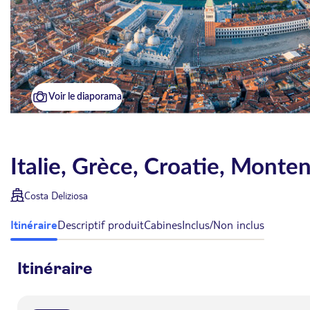
Voir le diaporama
Italie, Grèce, Croatie, Monte
Costa Deliziosa
Itinéraire
Descriptif produit
Cabines
Inclus/Non inclus
Itinéraire