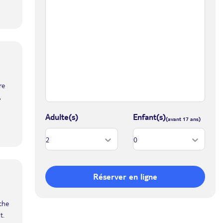
re
,
Adulte(s)
Enfant(s)
Réserver en ligne
iche
t.