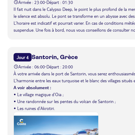
Arrivée : 23:00
Départ : 01:30
-
Il fait nuit dans le Calypso Deep, le point le plus profond de la m
le silence est absolu. Le pont se transforme en un abysse avec de
L’horaire est indicatif et pourrait varier. En cas de conditions mét
suspendue. Une fois à bord, nous vous conseillons de consulter n
Santorin, Grèce
Jour 4
Arrivée : 06:00
Départ : 20:00
-
À votre arrivée dans le port de Santorin, vous serez enthousiasmés
L’harmonie entre les eaux turquoise et le blanc des villages situés
A voir absolument :
• Le village magique d’Oia ;
• Une randonnée sur les pentes du volcan de Santorin ;
• Les ruines d’Akrotiri.