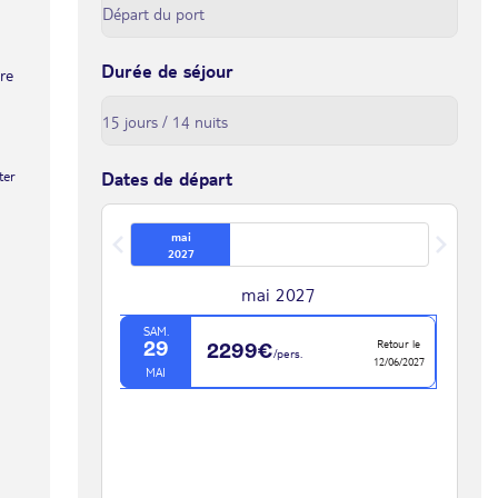
Durée de séjour
tre
ter
Dates de départ
mai
2027
mai 2027
SAM.
Retour le
29
2299€
/pers.
12/06/2027
MAI