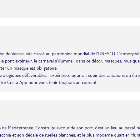
agune de Venise, site classé au patrimoine mondial de l’UNESCO. L’atmosphè
r le pont extérieur, le carnaval s’illumine : dans ce décor, masques, musique
rter un masque est obligatoire.
éorologiques défavorables, l’expérience pourrait subir des variations ou être
otre Costa App pour vous tenir toujours au courant.
les de Méditerranée. Construite autour de son port, c’est un lieu au passé r
i Vecchia et son dédale de ruelles blanches, et le plus moderne quartier Mura