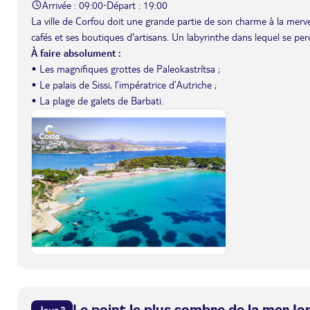
Arrivée : 09:00
Départ : 19:00
-
La ville de Corfou doit une grande partie de son charme à la merveill
cafés et ses boutiques d'artisans. Un labyrinthe dans lequel se per
À faire absolument :
• Les magnifiques grottes de Paleokastrítsa ;
• Le palais de Sissi, l’impératrice d’Autriche ;
• La plage de galets de Barbati.
Le point le plus sombre de la mer Io
Jour 3