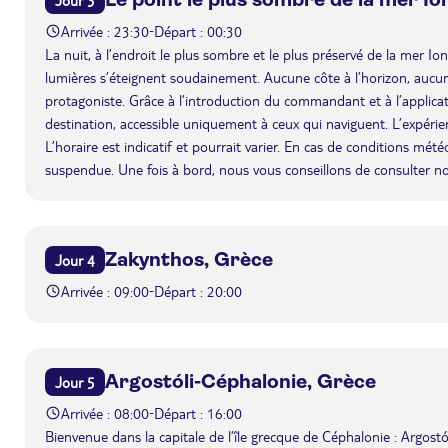
Arrivée : 23:30
Départ : 00:30
-
La nuit, à l’endroit le plus sombre et le plus préservé de la mer Ioni
lumières s’éteignent soudainement. Aucune côte à l’horizon, aucune l
protagoniste. Grâce à l’introduction du commandant et à l’applicatio
destination, accessible uniquement à ceux qui naviguent. L’expéri
L’horaire est indicatif et pourrait varier. En cas de conditions mét
suspendue. Une fois à bord, nous vous conseillons de consulter n
Zakynthos, Grèce
Jour 4
Arrivée : 09:00
Départ : 20:00
-
Argostóli-Céphalonie, Grèce
Jour 5
Arrivée : 08:00
Départ : 16:00
-
Bienvenue dans la capitale de l’île grecque de Céphalonie : Argostól