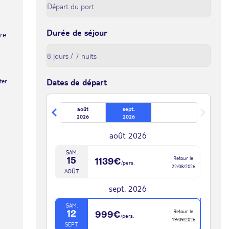
Durée de séjour
tre
ter
Dates de départ
août
sept.
2026
2026
août 2026
SAM.
Retour le
15
1139€
/pers.
22/08/2026
AOÛT
sept. 2026
SAM.
Retour le
12
999€
/pers.
19/09/2026
SEPT.