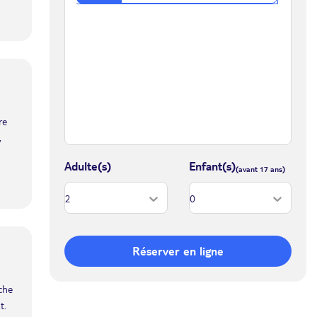
re
,
Adulte(s)
Enfant(s)
Réserver en ligne
iche
t.