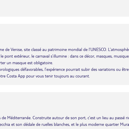
agune de Venise, site classé au patrimoine mondial de l’UNESCO. L’atmosphè
r le pont extérieur, le carnaval s’illumine : dans ce décor, masques, musique
rter un masque est obligatoire.
éorologiques défavorables, l’expérience pourrait subir des variations ou être
otre Costa App pour vous tenir toujours au courant.
les de Méditerranée. Construite autour de son port, c’est un lieu au passé r
i Vecchia et son dédale de ruelles blanches, et le plus moderne quartier Mura